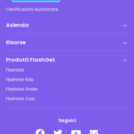
Certificazioni Autorizzate
Azienda
Termini di servizio
Risorse
Contratto di Licenza con l'Utente Finale
Centro assistenza
Politica DMCA
Prodotti FlashGet
Come fare
Informativa sulla privacy
FlashGet
Blog
FlashGet Kids
Politiche pubblicitarie
Sicurezza online dei bambini
FlashGet Finder
Non vendere le mie informazioni
Scarica
FlashGet Cast
Seguici