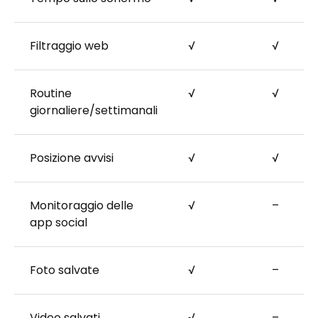
Filtraggio web
√
√
Routine
√
√
giornaliere/settimanali
Posizione avvisi
√
√
Monitoraggio delle
√
–
app social
Foto salvate
√
–
Video salvati
√
–