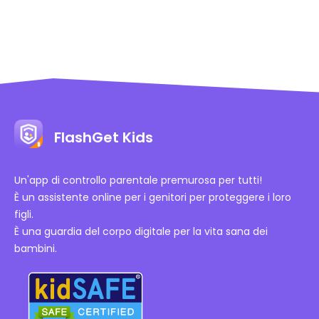
FlashGet Kids
Un'app di controllo parentale premurosa per tutti!
È un assistente online per i genitori per proteggere i loro
figli.
È una guardia del corpo digitale per la vita sana dei
bambini.