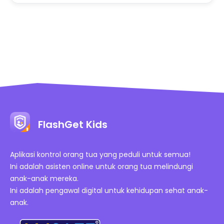
FlashGet Kids
Aplikasi kontrol orang tua yang peduli untuk semua!
Ini adalah asisten online untuk orang tua melindungi
anak-anak mereka.
Ini adalah pengawal digital untuk kehidupan sehat anak-
anak.