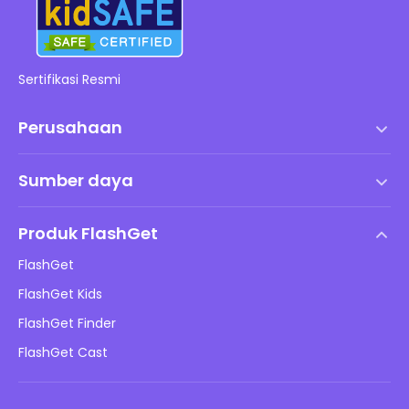
Sertifikasi Resmi
Perusahaan
Syarat dan Ketentuan
Sumber daya
Perjanjian Lisensi Pengguna Akhir
Pusat Bantuan
Kebijakan DMCA
Produk FlashGet
Cara
Kebijakan Privasi
FlashGet
Blog
FlashGet Kids
Kebijakan Periklanan
Keamanan Daring Anak
FlashGet Finder
Jangan Jual Info Saya
Unduh
FlashGet Cast