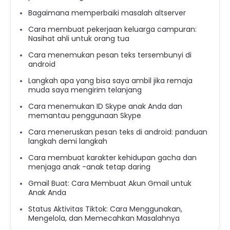
Bagaimana memperbaiki masalah altserver
Cara membuat pekerjaan keluarga campuran:
Nasihat ahli untuk orang tua
Cara menemukan pesan teks tersembunyi di
android
Langkah apa yang bisa saya ambil jika remaja
muda saya mengirim telanjang
Cara menemukan ID Skype anak Anda dan
memantau penggunaan Skype
Cara meneruskan pesan teks di android: panduan
langkah demi langkah
Cara membuat karakter kehidupan gacha dan
menjaga anak -anak tetap daring
Gmail Buat: Cara Membuat Akun Gmail untuk
Anak Anda
Status Aktivitas Tiktok: Cara Menggunakan,
Mengelola, dan Memecahkan Masalahnya