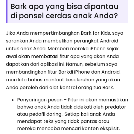
Bark apa yang bisa dipantau
di ponsel cerdas anak Anda?
Jika Anda mempertimbangkan Bark for Kids, saya
sarankan Anda membelikan perangkat Android
untuk anak Anda. Memberi mereka iPhone sejak
awal akan membatasi fitur apa yang akan Anda
dapatkan dari aplikasi ini. Namun, sebelum saya
membandingkan fitur Barkdi iPhone dan Android,
mari kita bahas manfaat keseluruhan yang akan
Anda peroleh dari alat kontrol orang tua Bark.
Penyaringan pesan – Fitur ini akan memastikan
bahwa anak Anda tidak didekati oleh predator
atau pedofil daring . Setiap kali anak Anda
mendapat teks yang tidak pantas atau
mereka mencoba mencari konten eksplisit,