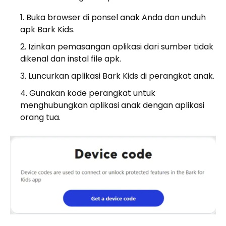
Buka browser di ponsel anak Anda dan unduh
apk Bark Kids.
Izinkan pemasangan aplikasi dari sumber tidak
dikenal dan instal file apk.
Luncurkan aplikasi Bark Kids di perangkat anak.
Gunakan kode perangkat untuk
menghubungkan aplikasi anak dengan aplikasi
orang tua.