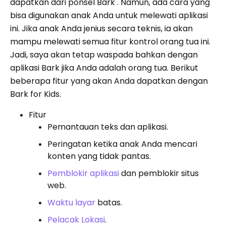
dapatkan dari ponsel Bark . Namun, ada cara yang
bisa digunakan anak Anda untuk melewati aplikasi
ini. Jika anak Anda jenius secara teknis, ia akan
mampu melewati semua fitur kontrol orang tua ini.
Jadi, saya akan tetap waspada bahkan dengan
aplikasi Bark jika Anda adalah orang tua. Berikut
beberapa fitur yang akan Anda dapatkan dengan
Bark for Kids.
Fitur
Pemantauan teks dan aplikasi.
Peringatan ketika anak Anda mencari
konten yang tidak pantas.
Pemblokir aplikasi
dan pemblokir situs
web.
Waktu layar
batas.
Pelacak Lokasi
.