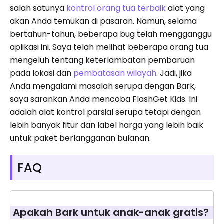
salah satunya
kontrol orang tua terbaik
alat yang
akan Anda temukan di pasaran. Namun, selama
bertahun-tahun, beberapa bug telah mengganggu
aplikasi ini. Saya telah melihat beberapa orang tua
mengeluh tentang keterlambatan pembaruan
pada lokasi dan
pembatasan wilayah
. Jadi, jika
Anda mengalami masalah serupa dengan Bark,
saya sarankan Anda mencoba FlashGet Kids. Ini
adalah alat kontrol parsial serupa tetapi dengan
lebih banyak fitur dan label harga yang lebih baik
untuk paket berlangganan bulanan.
FAQ
Apakah Bark untuk anak-anak gratis?