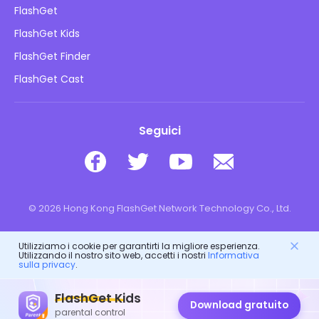
Informativa sulla privacy
FlashGet
Blog
FlashGet Kids
Politiche pubblicitarie
Sicurezza online dei bambini
FlashGet Finder
Non vendere le mie informazioni
Scarica
FlashGet Cast
Seguici
© 2026 Hong Kong FlashGet Network Technology Co., Ltd.
Utilizziamo i cookie per garantirti la migliore esperienza.
Utilizzando il nostro sito web, accetti i nostri
Informativa
sulla privacy
.
FlashGet Kids
Download gratuito
parental control