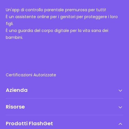
Un'app di controllo parentale premurosa per tutti!
È un assistente online per i genitori per proteggere i loro
figli.
È una guardia del corpo digitale per la vita sana dei
bambini.
Certificazioni Autorizzate
Azienda
Termini di servizio
Risorse
Contratto di Licenza con l'Utente Finale
Centro assistenza
Politica DMCA
Prodotti FlashGet
Come fare