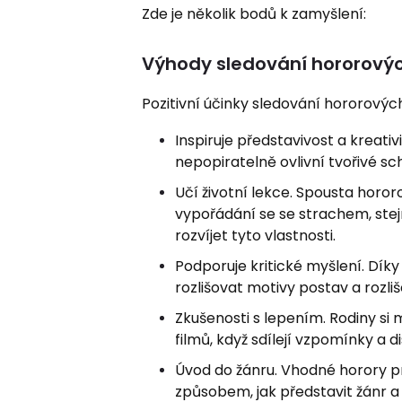
Zde je několik bodů k zamyšlení:
Výhody sledování hororových
Pozitivní účinky sledování hororových 
Inspiruje představivost a kreativ
nepopiratelně ovlivní tvořivé sc
Učí životní lekce. Spousta horor
vypořádání se se strachem, ste
rozvíjet tyto vlastnosti.
Podporuje kritické myšlení. Dík
rozlišovat motivy postav a roz
Zkušenosti s lepením. Rodiny si 
filmů, když sdílejí vzpomínky a 
Úvod do žánru. Vhodné horory 
způsobem, jak představit žánr a 