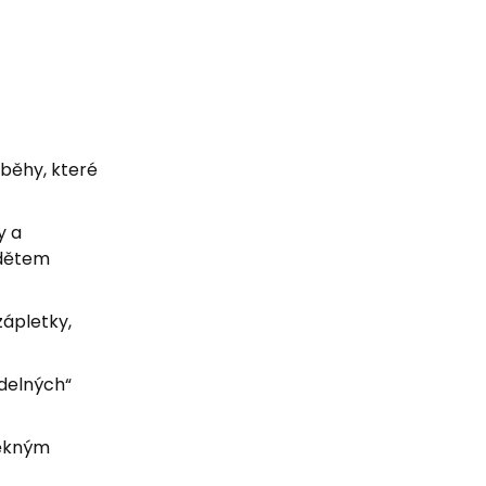
íběhy, které
y a
 dětem
zápletky,
idelných“
pěkným