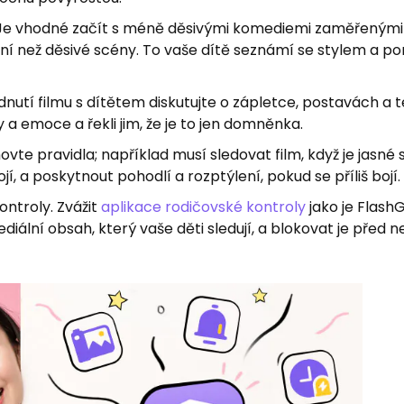
Je vhodné začít s méně děsivými komediemi zaměřenými 
ijní než děsivé scény. To vaše dítě seznámí se stylem a 
lédnutí filmu s dítětem diskutujte o zápletce, postavách a
y a emoce a řekli jim, že je to jen domněnka.
ovte pravidla; například musí sledovat film, když je jasné 
jí, a poskytnout pohodlí a rozptýlení, pokud se příliš bojí.
ontroly. Zvážit
aplikace rodičovské kontroly
jako je FlashG
ální obsah, který vaše děti sledují, a blokovat je před