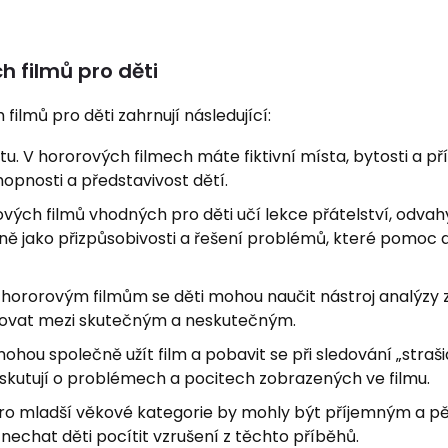
 filmů pro děti
filmů pro děti zahrnují následující:
itu. V hororových filmech máte fiktivní místa, bytosti a př
hopnosti a představivost dětí.
ových filmů vhodných pro děti učí lekce přátelství, odvah
jně jako přizpůsobivosti a řešení problémů, které pomoc
y hororovým filmům se děti mohou naučit nástroj analýzy 
lišovat mezi skutečným a neskutečným.
mohou společně užít film a pobavit se při sledování „straš
diskutují o problémech a pocitech zobrazených ve filmu.
pro mladší věkové kategorie by mohly být příjemným a 
nechat děti pocítit vzrušení z těchto příběhů.