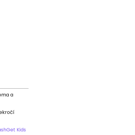
doma a
řekročí
ashGet Kids