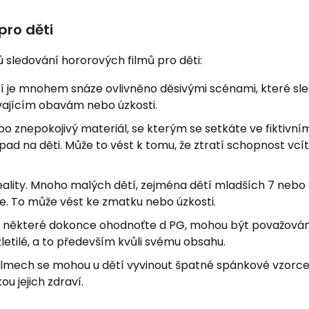
pro děti
ů sledování hororových filmů pro děti:
í je mnohem snáze ovlivněno děsivými scénami, které sle
ajícím obavám nebo úzkosti.
 nebo znepokojivý materiál, se kterým se setkáte ve fiktivn
d na děti. Může to vést k tomu, že ztratí schopnost vcít
eality. Mnoho malých dětí, zejména dětí mladších 7 nebo 
kce. To může vést ke zmatku nebo úzkosti.
, některé dokonce ohodnoťte d PG, mohou být považová
letilé, a to především kvůli svému obsahu.
ilmech se mohou u dětí vyvinout špatné spánkové vzorc
ou jejich zdraví.