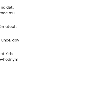
na děti,
pomoc mu
 tématech.
slunce, aby
et Kids,
 nevhodným