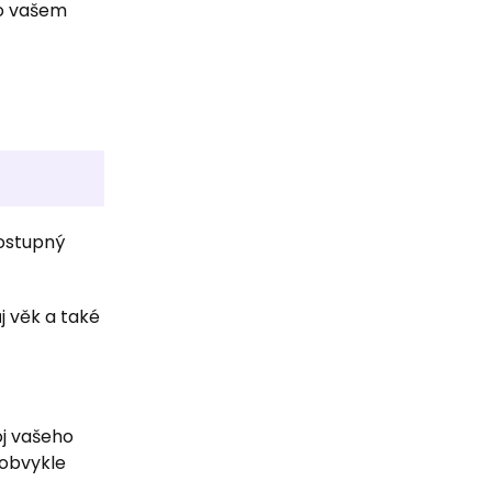
 o vašem
postupný
j věk a také
oj vašeho
 obvykle