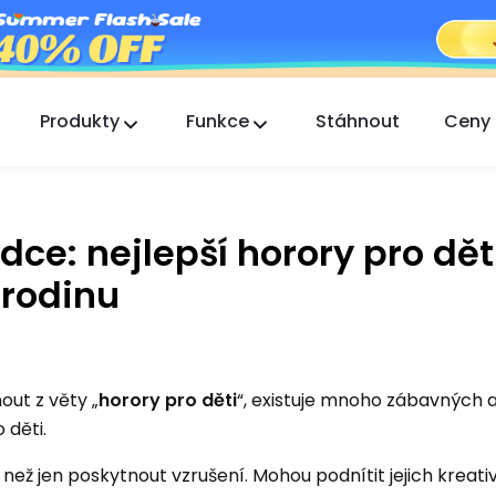
Produkty
Funkce
Stáhnout
Ceny
FlashGet Kids
Starostlivá aplikace rodičovské kontroly pro
všechny.
ce: nejlepší horory pro dět
FlashGet Finder
 rodinu
Ochrana proti krádeži vašeho telefonu, naše
odpovědnost.
out z věty „
horory pro děti
“, existuje mnoho zábavných 
 děti.
než jen poskytnout vzrušení. Mohou podnítit jejich kreativi