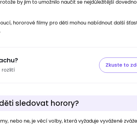
rotože by jim to umožnilo naučit se nejdůležitější dovednos
atoucí, hororové filmy pro děti mohou nabídnout další šťa
.
rachu?
Zkuste to z
 rozlití
děti sledovat horory?
lmy, nebo ne, je věcí volby, která vyžaduje vyvážené zváže