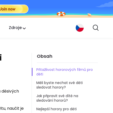
Zdroje
i
Obsah
Přitažlivost hororových filmů pro
děti
Měli byste nechat své děti
sledovat horory?
a děsivých
Jak připravit své dítě na
sledování hororů?
tu, naučit je
Nejlepší horory pro děti