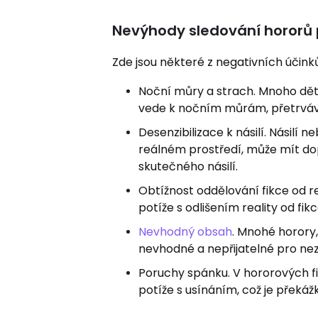
Nevýhody sledování hororů 
Zde jsou některé z negativních účink
Noční můry a strach. Mnoho dět
vede k nočním můrám, přetrváv
Desenzibilizace k násilí. Násilí
reálném prostředí, může mít dopa
skutečného násilí.
Obtížnost oddělování fikce od r
potíže s odlišením reality od fi
Nevhodný obsah
. Mnohé horory
nevhodné a nepřijatelné pro nez
Poruchy spánku. V hororových f
potíže s usínáním, což je překážk