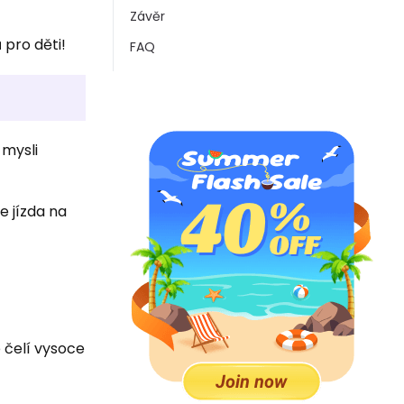
Závěr
 pro děti!
FAQ
 mysli
e jízda na
 čelí vysoce