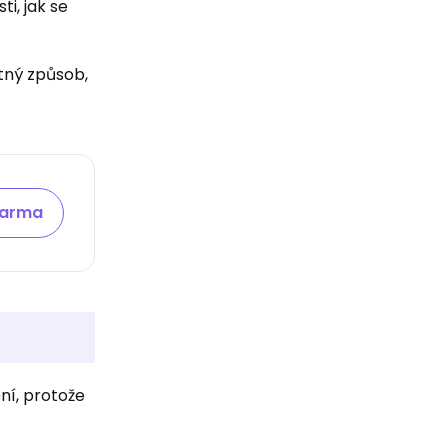
ti, jak se
stný způsob,
darma
ní, protože