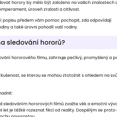
ovat horory by mělo být založeno na vašich znalostech
 temperament, úroveň zralosti a citlivost.
ení popisu předem vám pomoc pochopit, zda odpovídají
ny a také úrovni pohodlí vaší rodiny.
 na sledování hororů?
edování hororového filmu, zahrnuje pečlivý, promyšlený a 
zkušenost, se kterou se mohou ztotožnit s ohledem na svů
nadnit:
ed sledováním hororových filmů zvažte věk a emoční výv
 let je těžké rozeznat fikci od reality. Dospělým se proto
trochu povyrostou.