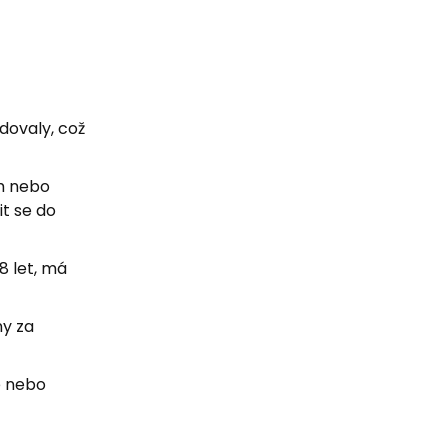
dovaly, což
ím nebo
it se do
8 let, má
ny za
e nebo