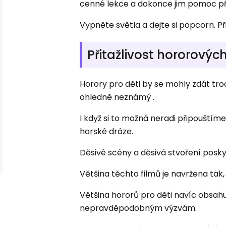
cenné lekce a dokonce jim pomoc př
Vypněte světla a dejte si popcorn. P
Přitažlivost hororových
Horory pro děti by se mohly zdát troc
ohledně neznámý .
I když si to možná neradi připouštíme,
horské dráze.
Děsivé scény a děsivá stvoření posky
Většina těchto filmů je navržena tak,
Většina hororů pro děti navíc obsahu
nepravděpodobným výzvám.