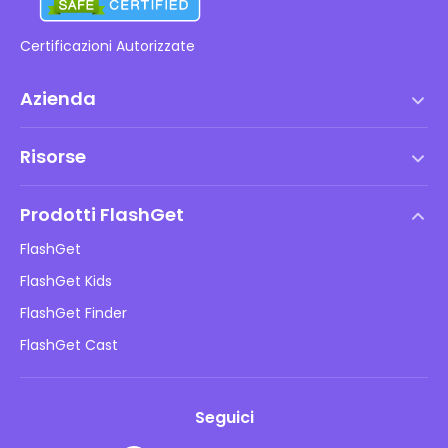
Certificazioni Autorizzate
Azienda
Termini di servizio
Risorse
Contratto di Licenza con l'Utente Finale
Centro assistenza
Politica DMCA
Prodotti FlashGet
Come fare
Informativa sulla privacy
FlashGet
Blog
FlashGet Kids
Politiche pubblicitarie
Sicurezza online dei bambini
FlashGet Finder
Non vendere le mie informazioni
Scarica
FlashGet Cast
Seguici