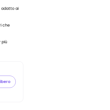
 adatto ai
ri che
 più
libero