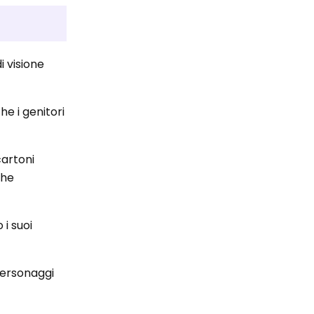
?
 visione
he i genitori
cartoni
che
 i suoi
 personaggi