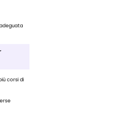
a, adeguata
r
iù corsi di
verse