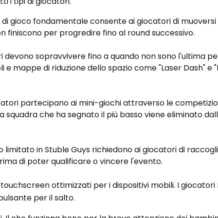
 i tipi di giocatori.
 di gioco fondamentale consente ai giocatori di muoversi 
non finiscono per progredire fino al round successivo.
tori devono sopravvivere fino a quando non sono l'ultima p
oli e mappe di riduzione dello spazio come "Laser Dash" e 
catori partecipano ai mini-giochi attraverso le competizion
a squadra che ha segnato il più basso viene eliminato dal
 limitato in Stuble Guys richiedono ai giocatori di raccogl
 prima di poter qualificare o vincere l'evento.
touchscreen ottimizzati per i dispositivi mobili. I giocator
pulsante per il salto.