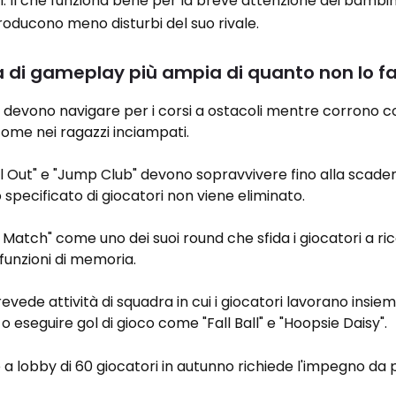
ti. Il che funziona bene per la breve attenzione dei bambini
roducono meno disturbi del suo rivale.
za di gameplay più ampia di quanto non lo fa
co devono navigare per i corsi a ostacoli mentre corrono co
come nei ragazzi inciampati.
ll Out" e "Jump Club" devono sopravvivere fino alla scade
specificato di giocatori non viene eliminato.
 Match" come uno dei suoi round che sfida i giocatori a ric
 funzioni di memoria.
evede attività di squadra in cui i giocatori lavorano insie
 eseguire gol di gioco come "Fall Ball" e "Hoopsie Daisy".
a lobby di 60 giocatori in autunno richiede l'impegno da 