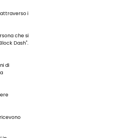
attraverso i
ersona che si
"Block Dash".
i di
la
iere
i ricevono