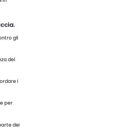
 in
ccia.
ntro gli
nza del
ordare i
me per
parte dei