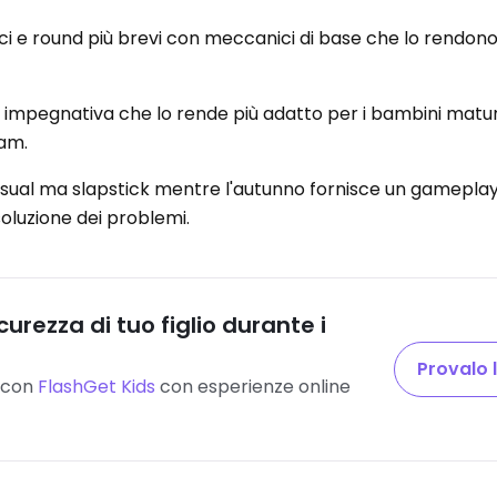
ici e round più brevi con meccanici di base che lo rendono
co impegnativa che lo rende più adatto per i bambini matu
eam.
asual ma slapstick mentre l'autunno fornisce un gameplay
oluzione dei problemi.
urezza di tuo figlio durante i
Provalo 
o con
FlashGet Kids
con esperienze online