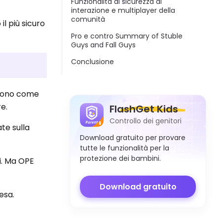
Funzionalità di sicurezza di
interazione e multiplayer della
comunità
l più sicuro
Pro e contro Summary of Stuble
Guys and Fall Guys
Conclusione
ergono come
re.
FlashGet Kids
Controllo dei genitori
te sulla
Download gratuito per provare
tutte le funzionalità per la
protezione dei bambini.
li. Ma OPE
Download gratuito
esa.