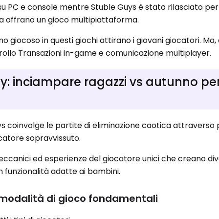
 su PC e console mentre Stuble Guys è stato rilasciato per
a offrano un gioco multipiattaforma.
ono giocoso in questi giochi attirano i giovani giocatori. M
ntrollo Transazioni in-game e comunicazione multiplayer.
: inciampare ragazzi vs autunno pe
s coinvolge le partite di eliminazione caotica attraverso p
ocatore sopravvissuto.
meccanici ed esperienze del giocatore unici che creano di
 funzionalità adatte ai bambini.
 modalità di gioco fondamentali