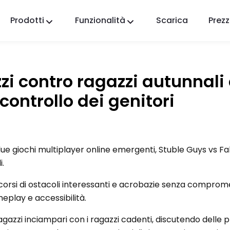
Prodotti
Funzionalità
Scarica
Prezz
FlashGet Kids
Un'app di controllo parentale premurosa per
tutti.
i contro ragazzi autunnali
FlashGet Finder
controllo dei genitori
La sicurezza antifurto del tuo telefono, la nostra
responsabilità.
due giochi multiplayer online emergenti, Stuble Guys vs Fal
i.
corsi di ostacoli interessanti e acrobazie senza comprom
meplay e accessibilità.
gazzi inciampari con i ragazzi cadenti, discutendo delle pr