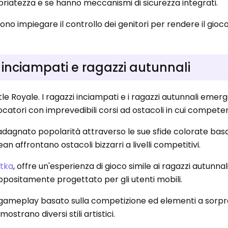
opriatezza e se hanno meccanismi di sicurezza integrati.
 impiegare il controllo dei genitori per rendere il gioco i
inciampati e ragazzi autunnali
tle Royale. I ragazzi inciampati e i ragazzi autunnali em
ocatori con imprevedibili corsi ad ostacoli in cui compete
uadagnato popolarità attraverso le sue sfide colorate basa
bean affrontano ostacoli bizzarri a livelli competitivi.
itka
, offre un'esperienza di gioco simile ai ragazzi autunna
ppositamente progettato per gli utenti mobili.
l gameplay basato sulla competizione ed elementi a sorpr
strano diversi stili artistici.