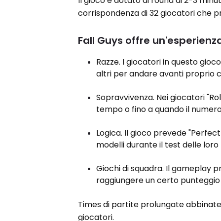
Il gioco è dotato di round di 2-3 minu
corrispondenza di 32 giocatori che p
Fall Guys offre un'esperien
Razze. I giocatori in questo gio
altri per andare avanti proprio 
Sopravvivenza. Nei giocatori "Ro
tempo o fino a quando il numero 
Logica. Il gioco prevede "Perfect
modelli durante il test delle loro
Giochi di squadra. Il gameplay pr
raggiungere un certo punteggio o
Times di partite prolungate abbinate 
giocatori.