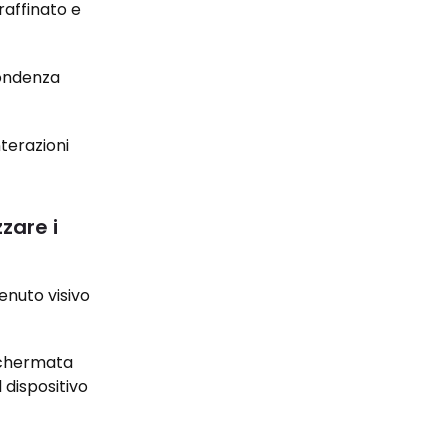
raffinato e
pondenza
nterazioni
zzare i
enuto visivo
 schermata
l dispositivo