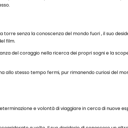
esso.
 torre senza la conoscenza del mondo fuori , il suo desider
el film.
tanza del coraggio nella ricerca dei propri sogni e la scope
ma allo stesso tempo fermi, pur rimanendo curiosi del mo
 determinazione e volontà di viaggiare in cerca di nuove e
considerate a volte. Il suo desiderio di conoscere un alt