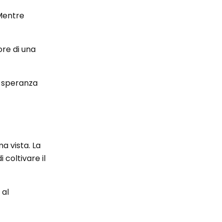
 Mentre
ore di una
e speranza
ma vista. La
 coltivare il
 al