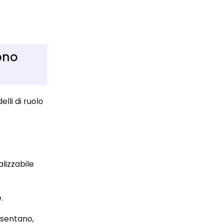
ono
lli di ruolo
lizzabile
.
esentano,