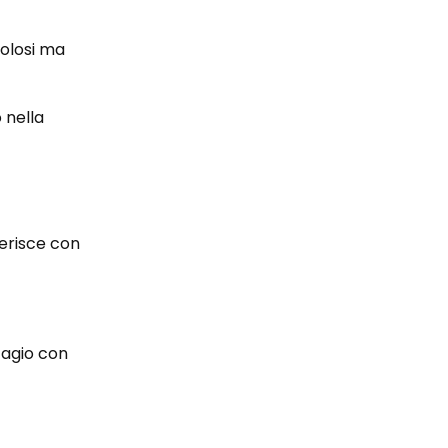
colosi ma
 nella
ferisce con
o agio con