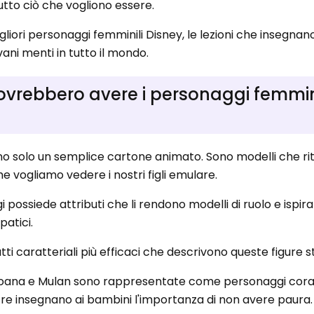
utto ciò che vogliono essere.
gliori personaggi femminili Disney, le lezioni che insegnan
ani menti in tutto il mondo.
ovrebbero avere i personaggi femmin
no solo un semplice cartone animato. Sono modelli che ri
e vogliamo vedere i nostri figli emulare.
 possiede attributi che li rendono modelli di ruolo e ispir
patici.
atti caratteriali più efficaci che descrivono queste figure s
 Moana e Mulan sono rappresentate come personaggi cora
ntre insegnano ai bambini l'importanza di non avere paura.