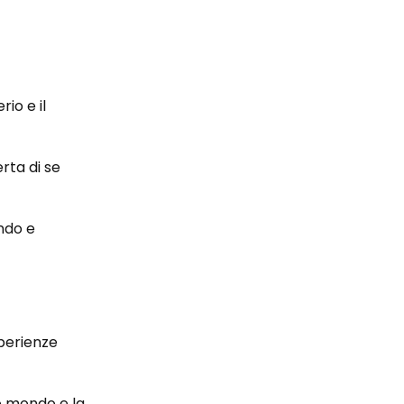
io e il
rta di se
ndo e
sperienze
ro mondo e la