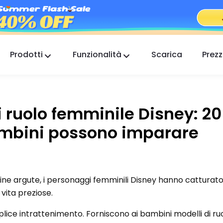
Prodotti
Funzionalità
Scarica
Prezz
FlashGet Kids
Un'app di controllo parentale premurosa per
tutti.
i ruolo femminile Disney: 20
FlashGet Finder
bambini possono imparare
La sicurezza antifurto del tuo telefono, la nostra
responsabilità.
ine argute, i personaggi femminili Disney hanno catturato 
 vita preziose.
lice intrattenimento. Forniscono ai bambini modelli di ruo