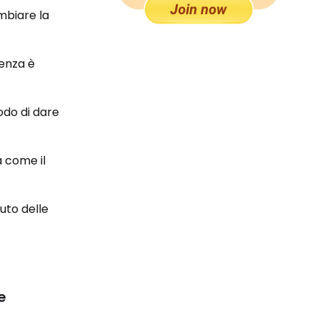
mbiare la
ienza è
odo di dare
à come il
iuto delle
e