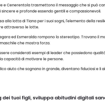
eve e Cenerentola trasmettono il messaggio che si può ca
oni sincere e profonde essendo gentili e compassionevoli.
lsa alla lotta di Tiana per i suoi sogni, l'elemento della resil
e attraverso le lotte.
egara ed Esmeralda rompono lo stereotipo. Trovano il m
ra maschile che mostra forza.
ssere considerati esempi di leader che possiedono qualit
la capacità di motivare le persone.
lico aiuto che sognano in grande, diventano fiduciosi e li a
dei tuoi figli, sviluppa abitudini digitali san