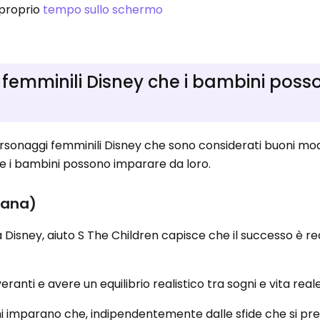
l proprio
tempo sullo schermo
 femminili Disney che i bambini poss
ersonaggi femminili Disney che sono considerati buoni mode
he i bambini possono imparare da loro.
 rana)
 Disney, aiuto S The Children capisce che il successo è rea
eranti e avere un equilibrio realistico tra sogni e vita reale
ini imparano che, indipendentemente dalle sfide che si pr