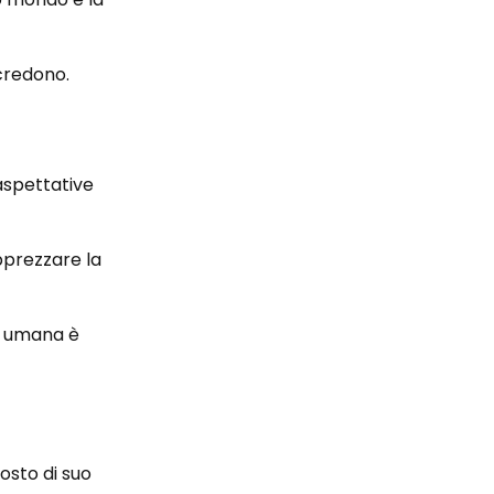
 credono.
aspettative
pprezzare la
na umana è
osto di suo