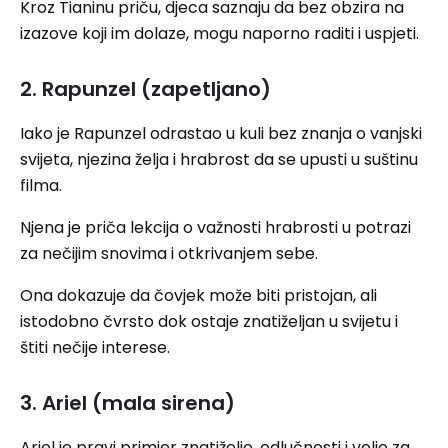
Kroz Tianinu priču, djeca saznaju da bez obzira na
izazove koji im dolaze, mogu naporno raditi i uspjeti.
2. Rapunzel (zapetljano)
Iako je Rapunzel odrastao u kuli bez znanja o vanjski
svijeta, njezina želja i hrabrost da se upusti u suštinu
filma.
Njena je priča lekcija o važnosti hrabrosti u potrazi
za nečijim snovima i otkrivanjem sebe.
Ona dokazuje da čovjek može biti pristojan, ali
istodobno čvrsto dok ostaje znatiželjan u svijetu i
štiti nečije interese.
3. Ariel (mala sirena)
Ariel je pravi primjer znatiželje, odlučnosti i volje za