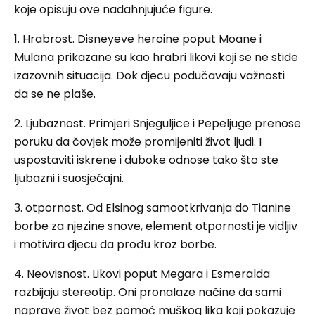
koje opisuju ove nadahnjujuće figure.
1. Hrabrost. Disneyeve heroine poput Moane i
Mulana prikazane su kao hrabri likovi koji se ne stide
izazovnih situacija. Dok djecu podučavaju važnosti
da se ne plaše.
2. Ljubaznost. Primjeri Snjeguljice i Pepeljuge prenose
poruku da čovjek može promijeniti život ljudi. I
uspostaviti iskrene i duboke odnose tako što ste
ljubazni i suosjećajni.
3. otpornost. Od Elsinog samootkrivanja do Tianine
borbe za njezine snove, element otpornosti je vidljiv
i motivira djecu da prođu kroz borbe.
4. Neovisnost. Likovi poput Megara i Esmeralda
razbijaju stereotip. Oni pronalaze načine da sami
naprave život bez pomoć muškog lika koji pokazuje