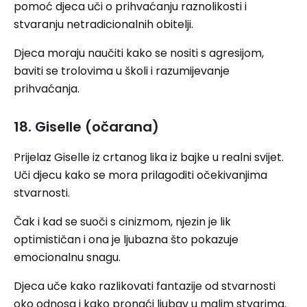
pomoć djeca uči o prihvaćanju raznolikosti i
stvaranju netradicionalnih obitelji.
Djeca moraju naučiti kako se nositi s agresijom,
baviti se trolovima u školi i razumijevanje
prihvaćanja.
18. Giselle (očarana)
Prijelaz Giselle iz crtanog lika iz bajke u realni svijet.
Uči djecu kako se mora prilagoditi očekivanjima
stvarnosti.
Čak i kad se suoči s cinizmom, njezin je lik
optimističan i ona je ljubazna što pokazuje
emocionalnu snagu.
Djeca uče kako razlikovati fantazije od stvarnosti
oko odnosa i kako pronaći ljubav u malim stvarima.