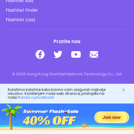
FlashGet Kids
Pravila oglašavanja
Sigurnost djece online
FlashGet Finder
Ne prodajte moje informacije
Preuzimanje
FlashGet Cast
Pratite nas
© 2026 Hong Kong FlashGet Network Technology Co., Ltd.
Koristimo kolačiće kako bismo vam osigurali najbolje
iskustvo. Korištenjem naše web stranice, pristajete na
naše
Pravila o privatnosti
.