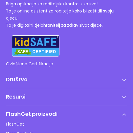
Briga aplikacija za roditeljsku kontrolu za sve!
To je online asistent za roditelje kako bi zaštitili svoju
djecu.
To je digitalni tjelohranitelj za zdrav život djece.
Ovlaštene Certifikacije
Društvo
Uvjeti korištenja
Resursi
Ugovor o licenci za krajnjeg korisnika
Centar za pomoć
DMCA politika
FlashGet proizvodi
Kako
Pravila o privatnosti
FlashGet
Blog