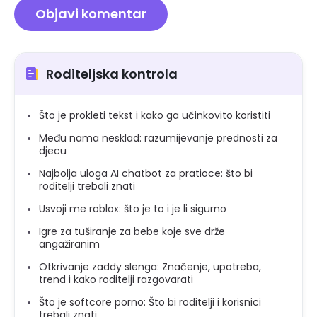
Roditeljska kontrola
Što je prokleti tekst i kako ga učinkovito koristiti
Među nama nesklad: razumijevanje prednosti za
djecu
Najbolja uloga AI chatbot za pratioce: što bi
roditelji trebali znati
Usvoji me roblox: što je to i je li sigurno
Igre za tuširanje za bebe koje sve drže
angažiranim
Otkrivanje zaddy slenga: Značenje, upotreba,
trend i kako roditelji razgovarati
Što je softcore porno: Što bi roditelji i korisnici
trebali znati