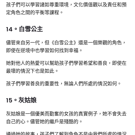
孩子們可以學習諸如尊重環境，文化價值觀以及責任和預
定角色之間的平衡等課程。
14。白雪公主
儘管來自另一代，但《白雪公主》還是一個樂觀的角色，
即使在逆境中也學習如何找到幸福。
她對他人的熱愛可以幫助孩子們學習希望和善良，即使在
最壞的情況下也是如此。
孩子們學習善良的重要性，無論人們所處的情況如何。
15。灰姑娘
灰姑娘是一個優美而勤奮的女孩的真實例子，她不會失去
自己的心。儘管她的繼戶是殘酷的。
通過她的故事，孩子們了解到角色不是由我們所處的情況