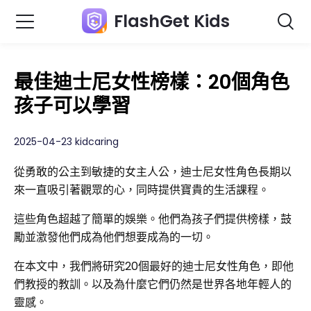
FlashGet Kids
最佳迪士尼女性榜樣：20個角色
孩子可以學習
2025-04-23 kidcaring
從勇敢的公主到敏捷的女主人公，迪士尼女性角色長期以
來一直吸引著觀眾的心，同時提供寶貴的生活課程。
這些角色超越了簡單的娛樂。他們為孩子們提供榜樣，鼓
勵並激發他們成為他們想要成為的一切。
在本文中，我們將研究20個最好的迪士尼女性角色，即他
們教授的教訓。以及為什麼它們仍然是世界各地年輕人的
靈感。