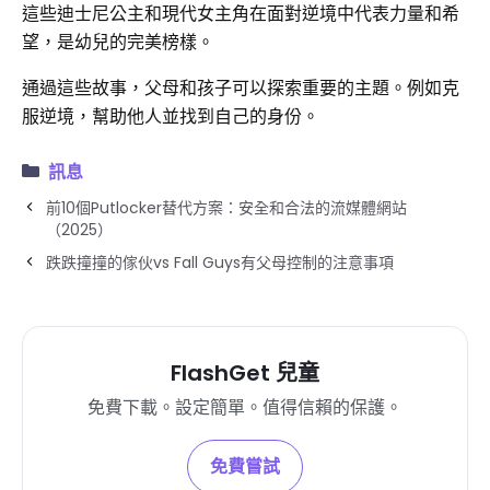
這些迪士尼公主和現代女主角在面對逆境中代表力量和希
望，是幼兒的完美榜樣。
通過這些故事，父母和孩子可以探索重要的主題。例如克
服逆境，幫助他人並找到自己的身份。
訊息
前10個Putlocker替代方案：安全和合法的流媒體網站
（2025）
跌跌撞撞的傢伙vs Fall Guys有父母控制的注意事項
FlashGet 兒童
免費下載。設定簡單。值得信賴的保護。
免費嘗試