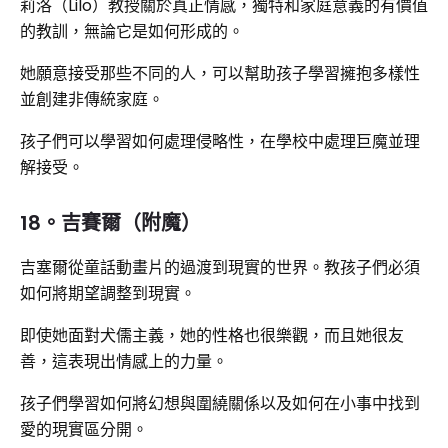
莉洛（Lilo）教授關於真正情感，獨特和家庭意義的有價值
的教訓，無論它是如何形成的。
她願意接受那些不同的人，可以幫助孩子學習擁抱多樣性
並創建非傳統家庭。
孩子們可以學習如何處理侵略性，在學校中處理巨魔並理
解接受。
18。吉賽爾（附魔）
吉塞爾從童話動畫片的過渡到現實的世界。教孩子們必須
如何將期望調整到現實。
即使她面對犬儒主義，她的性格也很樂觀，而且她很友
善，這表現出情感上的力量。
孩子們學習如何將幻想與圍繞關係以及如何在小事中找到
愛的現實區分開。