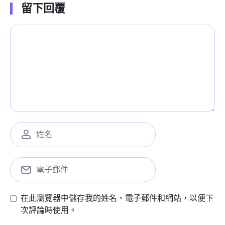
留下回覆
在此瀏覽器中儲存我的姓名、電子郵件和網站，以便下
次評論時使用。