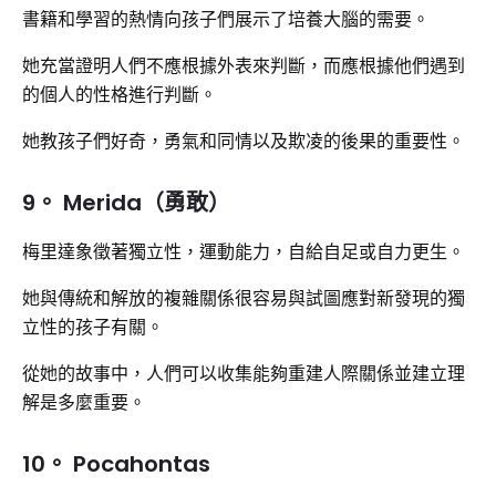
書籍和學習的熱情向孩子們展示了培養大腦的需要。
她充當證明人們不應根據外表來判斷，而應根據他們遇到
的個人的性格進行判斷。
她教孩子們好奇，勇氣和同情以及欺凌的後果的重要性。
9。 Merida（勇敢）
梅里達象徵著獨立性，運動能力，自給自足或自力更生。
她與傳統和解放的複雜關係很容易與試圖應對新發現的獨
立性的孩子有關。
從她的故事中，人們可以收集能夠重建人際關係並建立理
解是多麼重要。
10。 Pocahontas