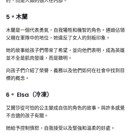
的，而是人類的個人在內部。
5。木蘭
木蘭是一個代表勇氣，自我犧牲和機智的角色。通過佔領
父親在軍隊中的地位，她違反了女人的刻板印象。
她的故事給孩子們帶來了希望，並向他們表明，成為英雄
並不全是肌肉發達，而是聰明。
向孩子們介紹了榮譽，義務以及他們如何在社會中找到目
標的概念。
6。 Elsa（冷凍）
艾爾莎從可怕的公主變成自信的角色的故事。與許多感覺
不合適的孩子有關。
她給予控制憤怒，自我接受以及堅強和溫柔的好處。