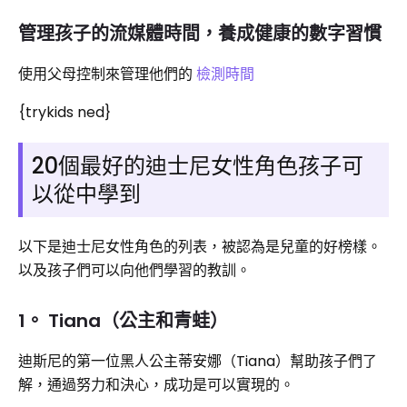
管理孩子的流媒體時間，養成健康的數字習慣
使用父母控制來管理他們的
檢測時間
{trykids ned}
20個最好的迪士尼女性角色孩子可
以從中學到
以下是迪士尼女性角色的列表，被認為是兒童的好榜樣。
以及孩子們可以向他們學習的教訓。
1。 Tiana（公主和青蛙）
迪斯尼的第一位黑人公主蒂安娜（Tiana）幫助孩子們了
解，通過努力和決心，成功是可以實現的。