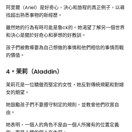
阿里爾（Ariel）是好奇心，決心和旅程的真正例子，以尋
找超出熟悉事物的新經歷。
雖然她的行為有時可能是魯ck的。她渴望了解另一個世界
和決心是關於好奇心和夢想的好教訓。
孩子們被教導要為自己想做的事情和他們相信的事情而戰
的價值。
4。茉莉（Aladdin）
茉莉花是一位驕傲而堅定的女性，她反對傳統規範和對婦
女的期望。
她鼓勵孩子們不要遵守制定的規則，並教會他們欣賞自
由。
她表明，一個人的角色不是由一個人所擁有的位置定義