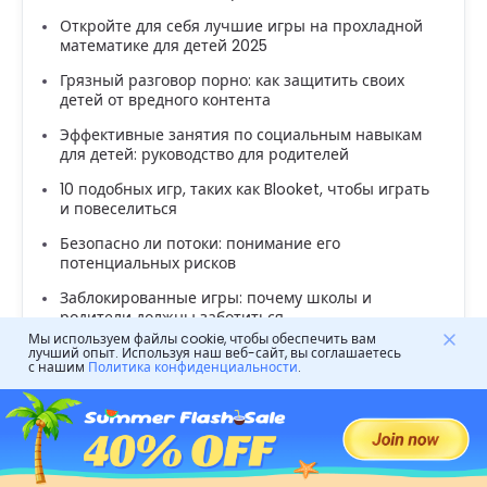
Откройте для себя лучшие игры на прохладной
математике для детей 2025
Грязный разговор порно: как защитить своих
детей от вредного контента
Эффективные занятия по социальным навыкам
для детей: руководство для родителей
10 подобных игр, таких как Blooket, чтобы играть
и повеселиться
Безопасно ли потоки: понимание его
потенциальных рисков
Заблокированные игры: почему школы и
родители должны заботиться
Мы используем файлы cookie, чтобы обеспечить вам
Лучший онлайн таймер для детей: руководство
лучший опыт. Используя наш веб-сайт, вы соглашаетесь
с нашим
Политика конфиденциальности
.
по управлению временем экрана
Безопасно ли Robinhood: что должны знать
родители об инвестировании подростков
Что такое проклятый текст и как его эффективно
использовать