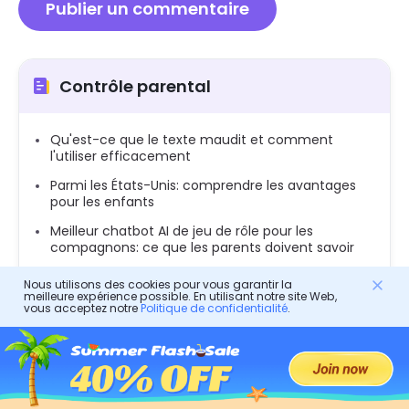
Contrôle parental
Qu'est-ce que le texte maudit et comment
l'utiliser efficacement
Parmi les États-Unis: comprendre les avantages
pour les enfants
Meilleur chatbot AI de jeu de rôle pour les
compagnons: ce que les parents doivent savoir
Adoptez-moi Roblox: qu'est-ce que c'est et est-
Nous utilisons des cookies pour vous garantir la
ce sûr
meilleure expérience possible. En utilisant notre site Web,
vous acceptez notre
Politique de confidentialité
.
Jeux de baby shower qui gardent tout le monde
engagé
Dévoiler Zaddy Slang: Signification, utilisation,
tendance et comment parler des parents à
parler