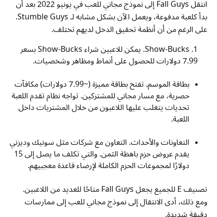
انتقل Fall Guys إلى نموذج مجاني للعب في يونيو 2022 بعد أن
بدأ كلعبة مدفوعة، ويعمل الآن بشكل مشابه لـ Stumble Guys.
على الرغم من أن أنظمة تحقيق الدخل لديهم تختلف.
Show-Bucks. يمكن للاعبين شراء Show-Bucks بسعر
7.99 دولارات للحصول على أنماط ومظاهر وشخصيات.
بطاقة الموسم. تفتح بطاقة مميزة (~7.99 دولارات) مكافآت
حصرية، مع مسار مجاني للمشتركين. تواجه نظام تقدم اللعبة
تحديات يتغلب عليها اللاعبون من خلال المشتريات داخل
اللعبة.
التعاونات والأحداث. التعاون مع شركات مثل سونيك وديزني
يقدم عروض حزم باهظة الثمن. والتي تكلف ما يصل إلى 15
دولارًا لمجموعات الحزم الكاملة لإرضاء قاعدة معجبيهم.
تصنيف E للجميع يجعل Fall Guys متاحًا للعديد من اللاعبين.
ومع ذلك، أدى الانتقال إلى نموذج مجاني للعب إلى ممارسات
دقيقة شديدة.