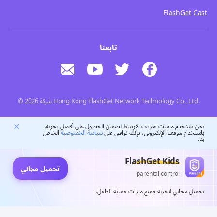
لا تبيع معلوماتي
تحميل
FlashGet Cast
تابعنا
© 2026 شركة Hong Kong FlashGet Network Technology Co., Ltd.
نحن نستخدم ملفات تعريف الارتباط لضمان الحصول على أفضل تجربة.
باستخدام موقعنا الإلكتروني، فإنك توافق على
سياسة الخصوصية
الخاص
بنا.
FlashGet Kids
تحميل مجاني
parental control
تحميل مجاني لتجربة جميع ميزات حماية الطفل.