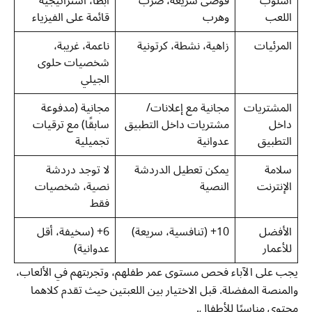
أسلوب
فوضى سريعة، ضرب
أبطأ، استراتيجية
اللعب
وهرب
قائمة على الفيزياء
المرئيات
زاهية، نشطة، كرتونية
ناعمة، غريبة،
شخصيات حلوى
الجيلي
المشتريات
مجانية مع إعلانات/
مجانية (مدفوعة
داخل
مشتريات داخل التطبيق
سابقًا) مع ترقيات
التطبيق
عدوانية
تجميلية
سلامة
يمكن تعطيل الدردشة
لا توجد دردشة
الإنترنت
النصية
نصية، شخصيات
فقط
الأفضل
10+ (تنافسية، سريعة)
6+ (سخيفة، أقل
للأعمار
عدوانية)
يجب على الآباء فحص مستوى عمر طفلهم، وتجربتهم في الألعاب،
والمنصة المفضلة. قبل الاختيار بين اللعبتين حيث تقدم كلاهما
محتوى مناسبًا للأطفال.