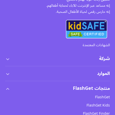
إنه مساعد عبر الإنترنت للآباء لحماية أطفالهم.
إنه حارس رقمي لحياة الأطفال الصحية.
الشهادات المعتمدة
شركة
شروط الخدمة
الموارد
اتفاقية ترخيص المستخدم النهائي
مركز المساعدة
منتجات FlashGet
سياسة DMCA
كيفية
FlashGet
سياسة الخصوصية
مدونة
FlashGet Kids
سياسات الإعلانات
سلامة الأطفال عبر الإنترنت
FlashGet Finder