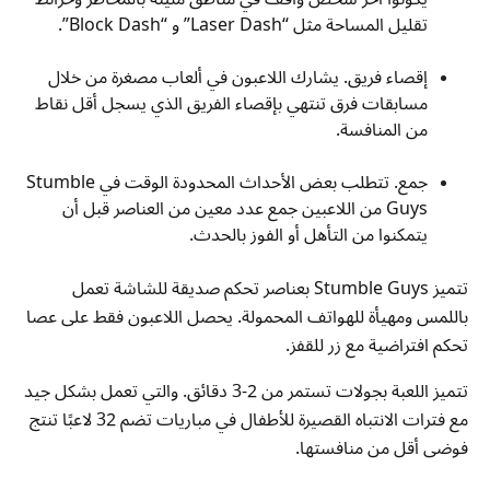
تقليل المساحة مثل “Laser Dash” و “Block Dash”.
إقصاء فريق. يشارك اللاعبون في ألعاب مصغرة من خلال
مسابقات فرق تنتهي بإقصاء الفريق الذي يسجل أقل نقاط
من المنافسة.
جمع. تتطلب بعض الأحداث المحدودة الوقت في Stumble
Guys من اللاعبين جمع عدد معين من العناصر قبل أن
يتمكنوا من التأهل أو الفوز بالحدث.
تتميز Stumble Guys بعناصر تحكم صديقة للشاشة تعمل
باللمس ومهيأة للهواتف المحمولة. يحصل اللاعبون فقط على عصا
تحكم افتراضية مع زر للقفز.
تتميز اللعبة بجولات تستمر من 2-3 دقائق. والتي تعمل بشكل جيد
مع فترات الانتباه القصيرة للأطفال في مباريات تضم 32 لاعبًا تنتج
فوضى أقل من منافستها.