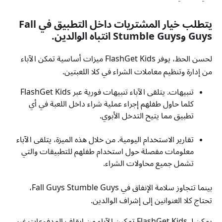
يتطلب خيار المشتريات داخل التطبيق في Fall
Guys وStumble Guys انتباه الوالدين.
لحسن الحظ، يوفر FlashGet Kids ميزات أساسية تمكن الآباء
من إدارة وتنظيم معاملات الشراء في كلا اللعبتين.
تنبيهات. يتلقى الآباء تنبيهات فورية عبر FlashGet Kids
كلما حاول طفلهم إجراء عملية شراء داخل اللعبة في أي
تطبيق مما يتيح التدخل الأبوي.
تقارير الاستخدام اليومية. من خلال هذه الميزة، يتلقى الآباء
معلومات مفصلة حول استخدام طفلهم للتطبيقات والتي
تشمل جميع محاولات الشراء.
بينما تتجاوز سلامة الإنفاق في Fall Guys Stumble Guys،
تحتاج كلا العنوانين إلى إشراف الوالدين.
يمكن لـ FlashGet Kids تمكين الآباء من إيقاف المدفوعات غير