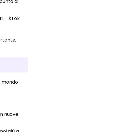
punto di
ti, TikTok
rtante,
 il mondo
con nuove
oi più a