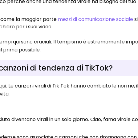
co perché anche una tendenza virale ha bisogno del tuo 
io come la maggior parte
mezzi di comunicazione sociale
si
hiaro per i suoi video.
tempi qui sono cruciali. Il tempismo è estremamente impo
l prima possibile.
 canzoni di tendenza di TikTok?
qui. Le canzoni virali di Tik Tok hanno cambiato le norme,
vita.
ciuto diventano virali in un solo giorno. Ciao, fama virale 
enze sono associate a canzoni che non rimangono con n