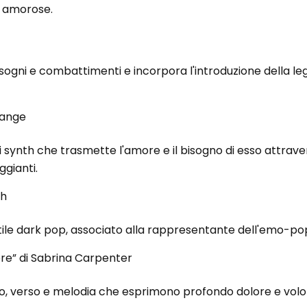
i amorose.
sogni e combattimenti e incorpora l'introduzione della l
range
 synth che trasmette l'amore e il bisogno di esso attraver
ggianti.
sh
ile dark pop, associato alla rappresentante dell'emo-pop Bi
ore” di Sabrina Carpenter
, verso e melodia che esprimono profondo dolore e volo