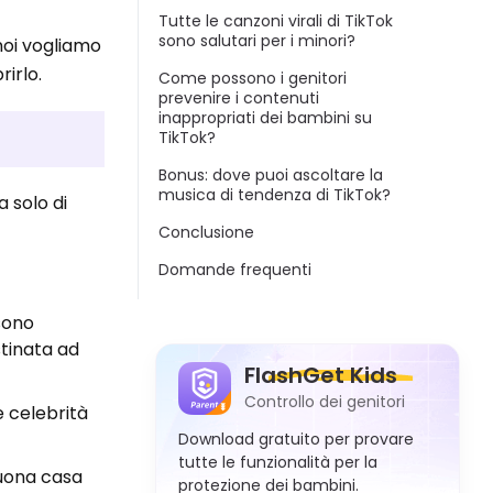
Tutte le canzoni virali di TikTok
sono salutari per i minori?
 noi vogliamo
irlo.
Come possono i genitori
prevenire i contenuti
inappropriati dei bambini su
TikTok?
Bonus: dove puoi ascoltare la
musica di tendenza di TikTok?
a solo di
Conclusione
Domande frequenti
 sono
stinata ad
FlashGet Kids
Controllo dei genitori
e celebrità
Download gratuito per provare
tutte le funzionalità per la
buona casa
protezione dei bambini.