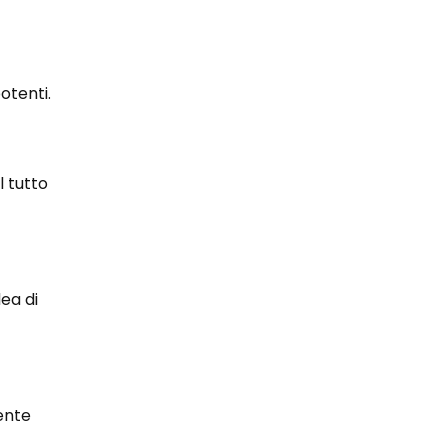
otenti.
l tutto
ea di
mente