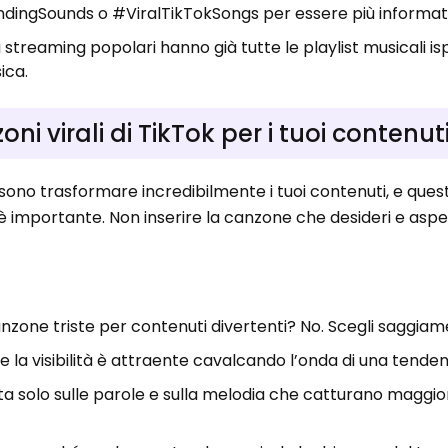
ndingSounds o #ViralTikTokSongs per essere più informat
 di streaming popolari hanno già tutte le playlist musicali is
ica.
ni virali di TikTok per i tuoi contenut
ossono trasformare incredibilmente i tuoi contenuti, e ques
 è importante. Non inserire la canzone che desideri e aspet
anzone triste per contenuti divertenti? No. Scegli saggiam
 la visibilità è attraente cavalcando l’onda di una tenden
ata solo sulle parole e sulla melodia che catturano maggi