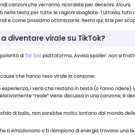
andi canzoni che verranno ricordate per decenni. Alcuni,
ella testa per tutte le ragioni sbagliate. Tuttavia, tutti
li e come possiamo ottimizzarle. Resta qui. Stai per scopr
 diventare virale su TikTok?
polarità di
Tic toc
piattaforma. Avviso spoiler: non si tratt
i cause che hanno reso virale la canzone:
a esperienza, i versi che restano in testa (o fanno ridere)
relativamente “reale” viene discussa in una canzone, è de
na sfida di ballo, non sarebbe molto lontano dal mondo dell
i che ti emozionano o ti riempiono di energia trovano una 