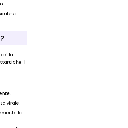
o.
pirate a
i?
ta è la
tarti che il
ente.
za virale.
ormente la