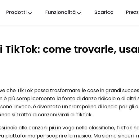
Prodotti
Funzionalità
Scarica
Prezz
FlashGet Kids
Un'app di controllo parentale premurosa per
tutti.
di TikTok: come trovarle, usa
FlashGet Finder
La sicurezza antifurto del tuo telefono, la nostra
responsabilità.
ve che TikTok possa trasformare le cose in grandi succes
n è più semplicemente la fonte di danze ridicole o di altri 
sone. Invece, è diventato un trampolino di lancio per gli art
ndo si tratta di canzoni virali di TikTok.
i indie alle canzoni più in voga nelle classifiche, TikTok h
a piattaforma per scoprire la musica. Ma siamo sinceri: n