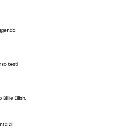
eggenda
so testi
llie Eilish.
ntà di