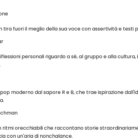
lone
ira fuori il meglio della sua voce con assertività e testi p
ar
flessioni personali riguardo a sé, al gruppo e alla cultura, i
.
pop moderno dal sapore R e B, che trae ispirazione dall'id
a.
 Richman
on ritmi orecchiabili che raccontano storie straordinaria
ucia con un'aria di nonchalance.