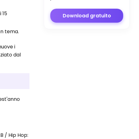
i 15
Download gratuito
un tema.
muove i
ziato dal
uest'anno
B / Hip Hop: