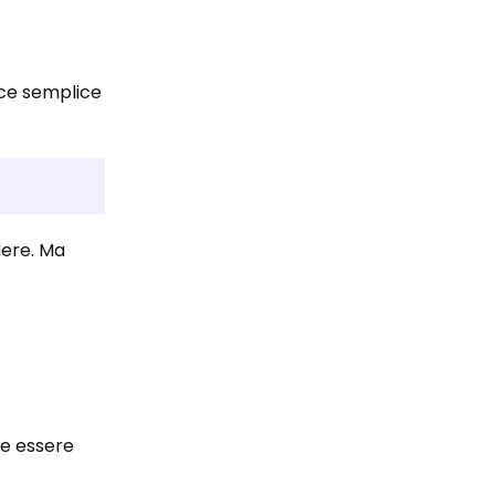
oce semplice
dere. Ma
be essere