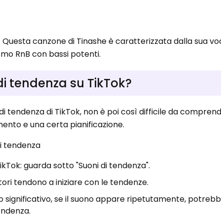
. Questa canzone di Tinashe è caratterizzata dalla sua v
tmo RnB con bassi potenti.
di tendenza su TikTok?
 di tendenza di TikTok, non è poi così difficile da compren
mento e una certa pianificazione.
di tendenza
 TikTok: guarda sotto "Suoni di tendenza".
atori tendono a iniziare con le tendenze.
odo significativo, se il suono appare ripetutamente, potreb
endenza.