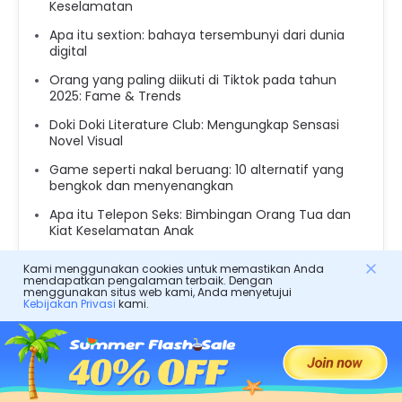
Keselamatan
Apa itu sextion: bahaya tersembunyi dari dunia
digital
Orang yang paling diikuti di Tiktok pada tahun
2025: Fame & Trends
Doki Doki Literature Club: Mengungkap Sensasi
Novel Visual
Game seperti nakal beruang: 10 alternatif yang
bengkok dan menyenangkan
Apa itu Telepon Seks: Bimbingan Orang Tua dan
Kiat Keselamatan Anak
Apakah aplikasi ABPV aman: memahami potensi
Kami menggunakan cookies untuk memastikan Anda
risiko
mendapatkan pengalaman terbaik. Dengan
menggunakan situs web kami, Anda menyetujui
Apakah cocomelon buruk untuk anak -anak &
Kebijakan Privasi
kami.
mengapa orang tua prihatin pada tahun 2025
Kalkulator Top Pokémon Catch peringkat untuk
setiap generasi
Film Encanto: Pengalaman Keluarga Magical