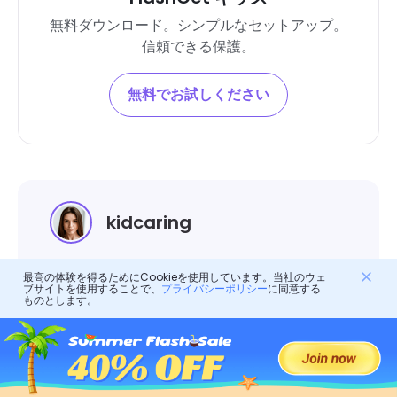
無料ダウンロード。シンプルなセットアップ。
信頼できる保護。
無料でお試しください
kidcaring
kidcaring、 FlashGet Kids のチーフライタ
最高の体験を得るためにCookieを使用しています。当社のウェ
ー。
ブサイトを使用することで、
プライバシーポリシー
に同意する
ものとします。
彼女はデジタル世界でのペアレントコントロー
ルの形成に専念しています。 彼女は子育て業
界の経験豊富な専門家であり、さまざまなペア
レンタル コントロール アプリのレポート作成