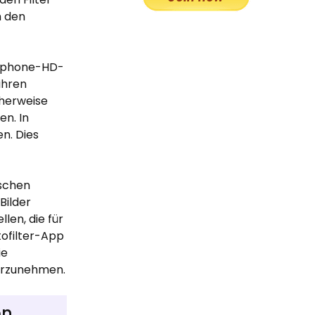
m den
rtphone-HD-
ihren
cherweise
en. In
n. Dies
ischen
Bilder
len, die für
tofilter-App
ie
vorzunehmen.
en