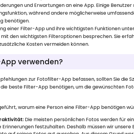
orderungen und Erwartungen an eine App. Einige Benutze
ungsfunktion, während andere möglicherweise umfassen
g benötigen.
ng einer Filter-App und ihre wichtigsten Funktionen unte
mit den wichtigsten Filteroptionen besprechen. Sie erfa
 zusätzliche Kosten vermeiden können.
r-App verwenden?
fehlungen zur Fotofilter-App befassen, sollten Sie die S
 die beste Filter-App benötigen, um die gewünschten Fot
geführt, warum eine Person eine Filter-App benötigen wü
aktivität:
Die meisten persönlichen Fotos werden für ei
rinnerungen festzuhalten. Deshalb müssen wir unsere B
te auf seinen Fotos gut aussehen. Aus diesem Grund werd