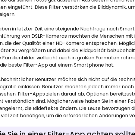
n eingeführt. Diese Filter verstärken die Bilddynamik, u
eigern.
aben in letzter Zeit eine steigende Nachfrage nach Sma
inführung von DSLR-Kameras möchten die Menschen mit 
n, die der Qualität einer HD-Kamera entsprechen. Mögli
päter zu vergrößern und dabei die Bildqualität beizubehalt
 Familienbilder vielleicht auch in großen Formaten rahme
 die beste Filter-App auf einem Smartphone hat.
chschnittlicher Benutzer möchte sich nicht auf die techn
tografie einlassen. Benutzer möchten jedoch immer noch 
sehen. Filter-Apps zielen darauf ab, Optionen bereitzustel
t verständlich sind. Möglicherweise haben Sie in einer Fo
gelernt, die Bildeffekte ändern. Die Leute bevorzugen d
 viel Zeit benötigen, um die erforderlichen Änderungen 
e Sie in einer Filter-App achten sollt