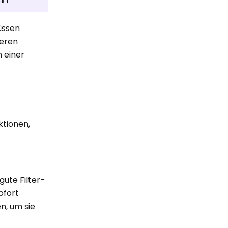
müssen
ieren
n einer
ktionen,
ute Filter-
ofort
n, um sie