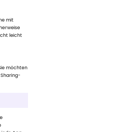
he mit
herweise
cht leicht
 Sie möchten
 Sharing-
re
p