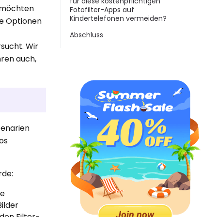
für diese kostenpflichtigen
r möchten
Fotofilter-Apps auf
Kindertelefonen vermeiden?
de Optionen
Abschluss
rsucht. Wir
hren auch,
zenarien
os
rde:
ne
ilder
en Filter-