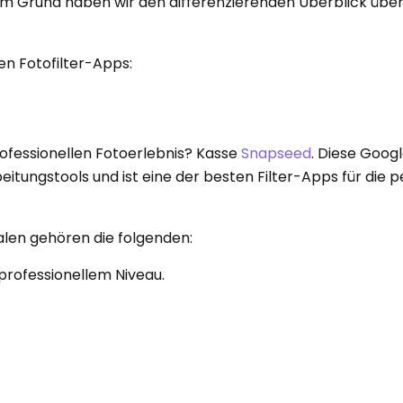
em Grund haben wir den differenzierenden Überblick übe
en Fotofilter-Apps:
rofessionellen Fotoerlebnis? Kasse
Snapseed
. Diese Goo
tungstools und ist eine der besten Filter-Apps für die p
len gehören die folgenden:
professionellem Niveau.