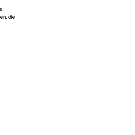
s
en, die