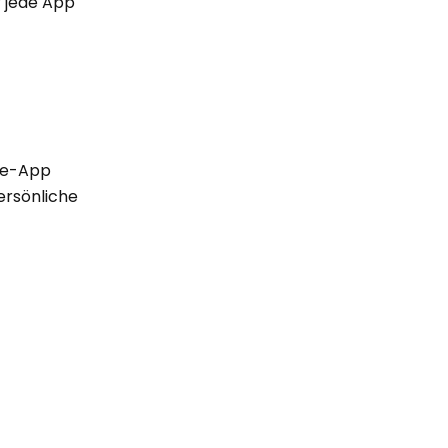
r jede App
gle-App
ersönliche