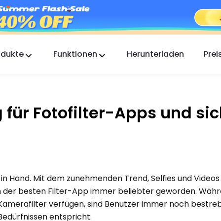
odukte
Funktionen
Herunterladen
Prei
FlashGet Kids
Eine fürsorgliche App zur elterlichen Kontrolle für
alle.
für Fotofilter-Apps und si
FlashGet Finder
Die Diebstahlsicherung Ihres Handys, unsere
Verantwortung.
n Hand. Mit dem zunehmenden Trend, Selfies und Videos
h der besten Filter-App immer beliebter geworden. Währ
Kamerafilter verfügen, sind Benutzer immer noch bestreb
Bedürfnissen entspricht.