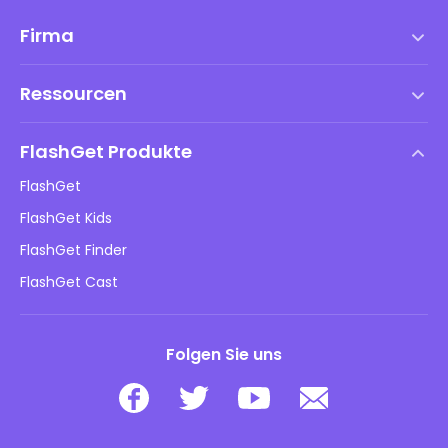
Firma
Nutzungsbedingungen
Ressourcen
Endbenutzer-Lizenzvertrag
Hilfezentrum
DMCA-Richtlinie
FlashGet Produkte
Wie man
Datenschutzrichtlinie
FlashGet
Blog
FlashGet Kids
Werberichtlinien
Online-Sicherheit für Kinder
FlashGet Finder
Verkaufen Sie nicht meine Informationen
Herunterladen
FlashGet Cast
Folgen Sie uns