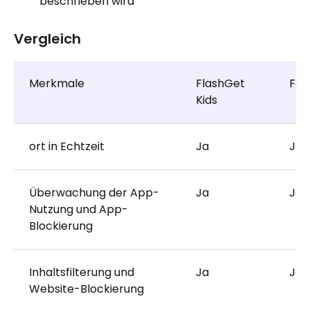
beschrieben wird
Vergleich
Merkmale
FlashGet
Fam
Kids
ort in Echtzeit
Ja
Ja
Überwachung der App-
Ja
Ja
Nutzung und App-
Blockierung
Inhaltsfilterung und
Ja
Ja
Website-Blockierung