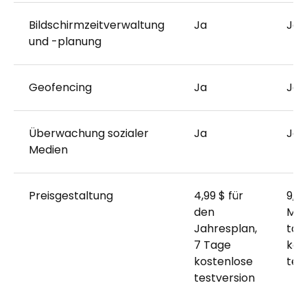
Bildschirmzeitverwaltung
Ja
Ja
und -planung
Geofencing
Ja
Ja
Überwachung sozialer
Ja
Ja
Medien
Preisgestaltung
4,99 $ für
9,99
den
Mon
Jahresplan,
täg
7 Tage
kos
kostenlose
tes
testversion