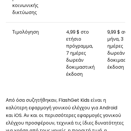
κοινωνικής
δικτύωσης
Τιμολόγηση
4,99 $ στο
9,99 $ ανά
ετήσιο
μήνα, 3
πρόγραμμα,
ημέρες
7 ημέρες
δωρεάν
δωρεάν
δοκιμαστι
δοκιμαστική
έκδοση
έκδοση
Από όσα συζητήθηκαν, FlashGet Kids είναι η
καλύτερη εφαρμογή γονικού ελέγχου για Android
και iOS. Αν και οι περισσότερες εφαρμογές γονικού
ελέγχου προσφέρουν, τεχνικά τις ίδιες δυνατότητες
για χρήση από τους γονείς, η προσιτή τιμή, η