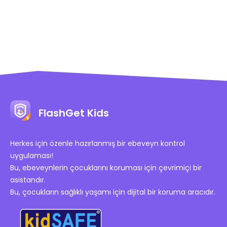
FlashGet Kids
Herkes için özenle hazırlanmış bir ebeveyn kontrol
uygulaması!
Bu, ebeveynlerin çocuklarını koruması için çevrimiçi bir
asistandır.
Bu, çocukların sağlıklı yaşamı için dijital bir koruma aracıdır.