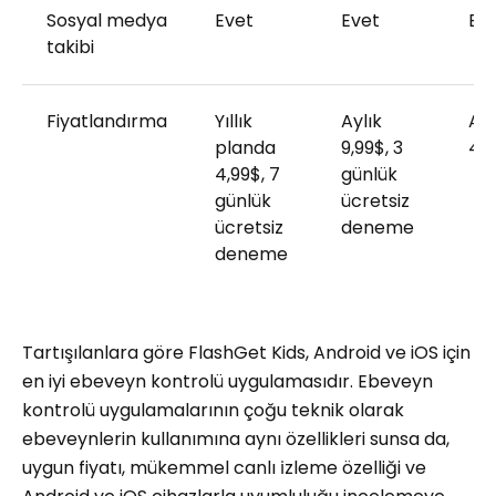
Sosyal medya
Evet
Evet
Ev
takibi
Fiyatlandırma
Yıllık
Aylık
Ayl
planda
9,99$, 3
48
4,99$, 7
günlük
günlük
ücretsiz
ücretsiz
deneme
deneme
Tartışılanlara göre FlashGet Kids, Android ve iOS için
en iyi ebeveyn kontrolü uygulamasıdır. Ebeveyn
kontrolü uygulamalarının çoğu teknik olarak
ebeveynlerin kullanımına aynı özellikleri sunsa da,
uygun fiyatı, mükemmel canlı i̇zleme özelliği ve