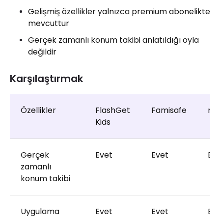
Gelişmiş özellikler yalnızca premium abonelikte
mevcuttur
Gerçek zamanlı konum takibi anlatıldığı oyla
değildir
Karşılaştırmak
Özellikler
FlashGet
Famisafe
mS
Kids
Gerçek
Evet
Evet
Ev
zamanlı
konum takibi
Uygulama
Evet
Evet
Ev