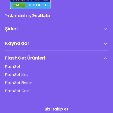
Yetkilendirilmiş Sertifikalar
Şirket
Hizmet Şartları
Kaynaklar
Son Kullanıcı Lisans Anlaşması
Yardım Merkezi
DMCA Politikası
FlashGet Ürünleri
Nasıl
Gizlilik Politikası
FlashGet
Blog
FlashGet Kids
Reklam Politikaları
Çocukların Çevrimiçi Güvenliği
FlashGet Finder
Bilgilerimi Satma
İndir
FlashGet Cast
Bizi takip et