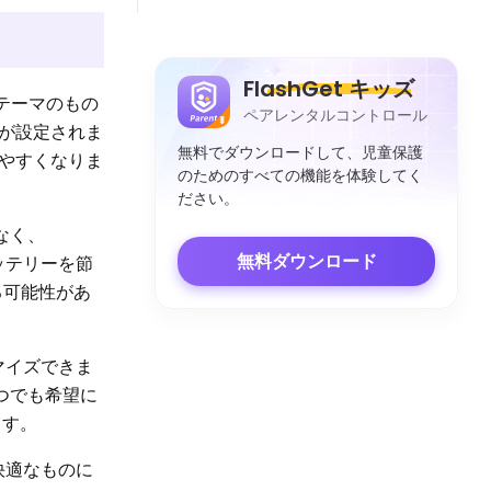
FlashGet キッズ
テーマのもの
ペアレンタルコントロール
が設定されま
無料でダウンロードして、児童保護
やすくなりま
のためのすべての機能を体験してく
ださい。
でなく、
無料ダウンロード
バッテリーを節
る可能性があ
マイズできま
いつでも希望に
ます。
快適なものに