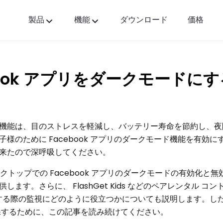
製品
機能
ダウンロード
価格
FlashGet Kids
すべての人に優しいペアレンタルコントロールア
リ。
book アプリをダークモードに
FlashGet Finder
あなたの電話の盗難防止セーフティー、それが私
の責任です。
機能は、目のストレスを軽減し、バッテリー寿命を節約し、夜
様のために Facebook アプリのダークモード機能を有効に
来たので深呼吸してください。
、デスクトップでの Facebook アプリのダークモードの有効化と
す。さらに、 FlashGet Kids などのペアレンタル コン
を使用する際の監視にどのように役立つかについても説明します。し
保するために、この記事を読み続けてください。