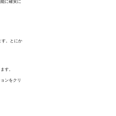
機能に確実に
れます。とにか
します。
ションをクリ