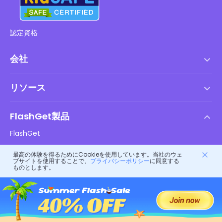
認定資格
会社
利用規約
リソース
エンドユーザーライセンス契約
ヘルプセンター
DMCAポリシー
FlashGet製品
やり方
プライバシーポリシー
FlashGet
ブログ
FlashGet Kids
広告ポリシー
最高の体験を得るためにCookieを使用しています。当社のウェ
子供のオンラインの安全性
ブサイトを使用することで、
プライバシーポリシー
に同意する
FlashGet Finder
ものとします。
私の情報を販売しないでください
ダウンロード
FlashGet Cast
フォローしてください