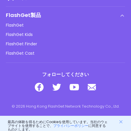
エンドユーザーライセンス契約
ヘルプセンター
DMCAポリシー
FlashGet製品
やり方
プライバシーポリシー
FlashGet
ブログ
FlashGet Kids
広告ポリシー
子供のオンラインの安全性
FlashGet Finder
私の情報を販売しないでください
ダウンロード
FlashGet Cast
フォローしてください
© 2026 Hong Kong FlashGet Network Technology Co., Ltd.
最高の体験を得るためにCookieを使用しています。当社のウェ
ブサイトを使用することで、
プライバシーポリシー
に同意する
ものとします。