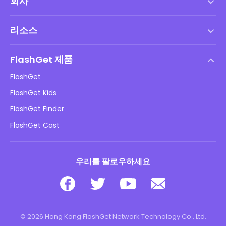
회사
서비스 약관
리소스
최종 사용자 사용권 계약
도움말 센터
DMCA 정책
FlashGet 제품
방법
개인정보 처리방침
FlashGet
블로그
FlashGet Kids
광고 정책
아동 온라인 안전
FlashGet Finder
내 정보를 판매하지 마십시오
다운로드
FlashGet Cast
우리를 팔로우하세요
© 2026 Hong Kong FlashGet Network Technology Co., Ltd.