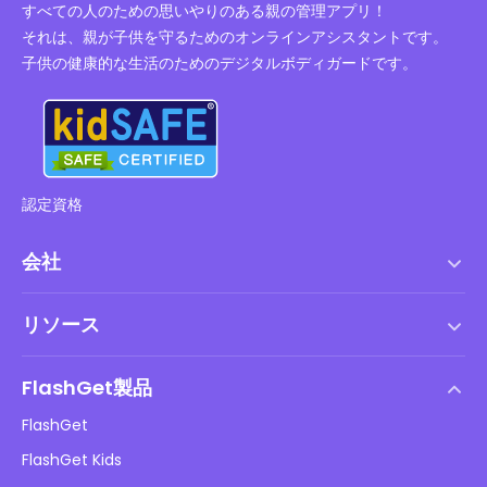
すべての人のための思いやりのある親の管理アプリ！
それは、親が子供を守るためのオンラインアシスタントです。
子供の健康的な生活のためのデジタルボディガードです。
認定資格
会社
利用規約
リソース
エンドユーザーライセンス契約
ヘルプセンター
DMCAポリシー
FlashGet製品
やり方
プライバシーポリシー
FlashGet
ブログ
FlashGet Kids
広告ポリシー