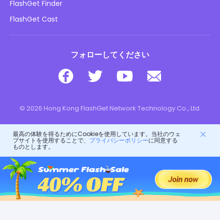
子供のオンラインの安全性
FlashGet Finder
私の情報を販売しないでください
ダウンロード
FlashGet Cast
フォローしてください
© 2026 Hong Kong FlashGet Network Technology Co., Ltd.
最高の体験を得るためにCookieを使用しています。当社のウェ
ブサイトを使用することで、
プライバシーポリシー
に同意する
ものとします。