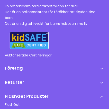
En omtänksam föräldrakontrollapp för alla!
Det är en onlineassistent för föräldrar att skydda sina
barn.
Det är en digital livvakt för barns hälsosamma liv.
Auktoriserade Certifieringar
Företag
Användarvillkor
Resurser
Slutanvändarlicensavtal
Hjälpcenter
DMCA-policy
FlashGet Produkter
Hur man
Integritetspolicy
FlashGet