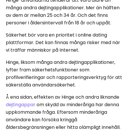
Hinge-användarna tenderar att vara äldre än
många andra dejtingapplikationer. Mer än hälften
av dem är mellan 25 och 34 år. Och det finns
personer i åldersintervall från 18 år och uppåt.
Säkerhet bör vara en prioritet i online dating
plattformar. Det kan finnas många risker med när
vi träffar människor på Internet.
Hinge, liksom många andra dejtingapplikationer,
lyfter fram säkerhetsfunktioner som
profilverifieringar och rapporteringsverktyg för att
säkerställa användarsäkerhet.
Å ena sidan, effekten av Hinge och andra liknande
dejtingappar
om skydd av minderåriga har denna
uppkommande fråga. Eftersom minderåriga
användare kan försöka kringgå
åldersbegränsningen eller hitta olämpligt innehåll.