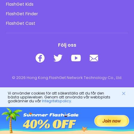
Blogg
FlashGet Kids
Reklampolicyer
Barns onlinesäkerhet
FlashGet Finder
Sälj inte min information
Ladda ner
FlashGet Cast
Följ oss
© 2026 Hong Kong FlashGet Network Technology Co., Ltd.
Vi använder cookies för att säkerställa att du får den
bästa upplevelsen. Genom att använda vår webbplats
godkänner du vår
Integritetspolicy
.