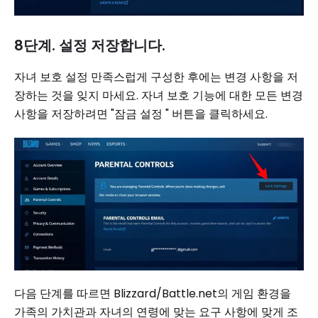
8단계. 설정 저장합니다.
자녀 보호 설정 만족스럽게 구성한 후에는 변경 사항을 저
장하는 것을 잊지 마세요. 자녀 보호 기능에 대한 모든 변경
사항을 저장하려면 "잠금 설정 " 버튼을 클릭하세요.
다음 단계를 따르면 Blizzard/Battle.net의 게임 환경을
가족의 가치관과 자녀의 연령에 맞는 요구 사항에 맞게 조