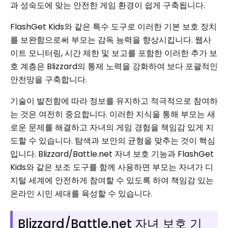
과 성숙도에 맞는 안전한 게임 환경이 쉽게 구축됩니다.
FlashGet Kids와 같은 특수 도구로 이러한 기본 보호 장치
를 보완함으로써 부모는 감독 능력을 향상시킵니다. 웹사
이트 모니터링, 시간 제한 및 보고를 포함한 이러한 추가 보
호 계층은 Blizzard의 통제 노력을 강화하여 보다 포괄적인
안전망을 구축합니다.
기술이 발전함에 따라 정보를 유지하고 적극적으로 참여하
는 것은 여전히 ​​중요합니다. 이러한 지식을 통해 부모는 새
로운 문제를 해결하고 자녀의 게임 경험을 책임감 있게 지
도할 수 있습니다. 탐색과 보안의 균형을 맞추는 것이 핵심
입니다. Blizzard/Battle.net 자녀 보호 기능과 FlashGet
Kids와 같은 보조 도구를 함께 사용하면 부모는 자녀가 디
지털 세계에 안전하게 참여할 수 있도록 하여 책임감 있는
온라인 시민 세대를 육성할 수 있습니다.
Blizzard/Battle.net 자녀 보호 기