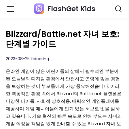
FlashGet Kids
Blizzard/Battle.net 자녀 보호:
단계별 가이드
2023-08-25 kidcaring
온라인 게임이 많은 어린이들의 삶에서 필수적인 부분이
된 오늘날의 디지털 환경에서 안전하고 연령에 맞는 경험
을 보장하는 것이 부모들에게 가장 중요해졌습니다. 이러
한 역동적인 환경 속에서 Blizzard의 Battle.net 플랫폼은
다양한 타이틀, 사회적 상호작용, 매력적인 게임플레이를
제공하며 게임 매니아들에게 인기 있는 허브로 빛을 발하
고 있습니다. 기술 혁신의 빠른 속도로 인해 부모는 자녀의
게임 여정을 책임감 있게 안내할 수 있는 Blizzard 자녀 보