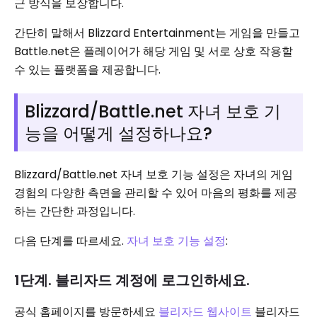
근 방식을 보장합니다.
간단히 말해서 Blizzard Entertainment는 게임을 만들고
Battle.net은 플레이어가 해당 게임 및 서로 상호 작용할
수 있는 플랫폼을 제공합니다.
Blizzard/Battle.net 자녀 보호 기
능을 어떻게 설정하나요?
Blizzard/Battle.net 자녀 보호 기능 설정은 자녀의 게임
경험의 다양한 측면을 관리할 수 있어 마음의 평화를 제공
하는 간단한 과정입니다.
다음 단계를 따르세요.
자녀 보호 기능 설정
:
1단계. 블리자드 계정에 로그인하세요.
공식 홈페이지를 방문하세요
블리자드 웹사이트
블리자드