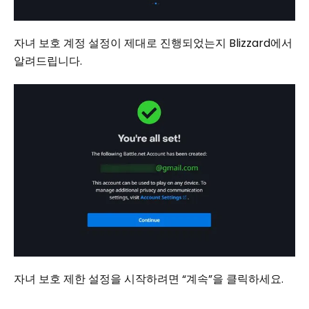
자녀 보호 계정 설정이 제대로 진행되었는지 Blizzard에서
알려드립니다.
자녀 보호 제한 설정을 시작하려면 “계속”을 클릭하세요.