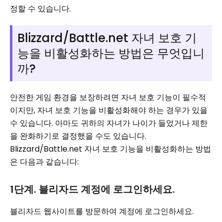
정할 수 있습니다.
Blizzard/Battle.net 자녀 보호 기
능을 비활성화하는 방법은 무엇입니
까?
안전한 게임 환경을 보장하려면 자녀 보호 기능이 필수적
이지만, 자녀 보호 기능을 비활성화해야 하는 경우가 있을
수 있습니다. 아마도 귀하의 자녀가 나이가 들었거나 제한
을 완화하기로 결정했을 수도 있습니다.
Blizzard/Battle.net 자녀 보호 기능을 비활성화하는 방법
은 다음과 같습니다:
1단계. 블리자드 계정에 로그인하세요.
블리자드 웹사이트를 방문하여 계정에 로그인하세요.