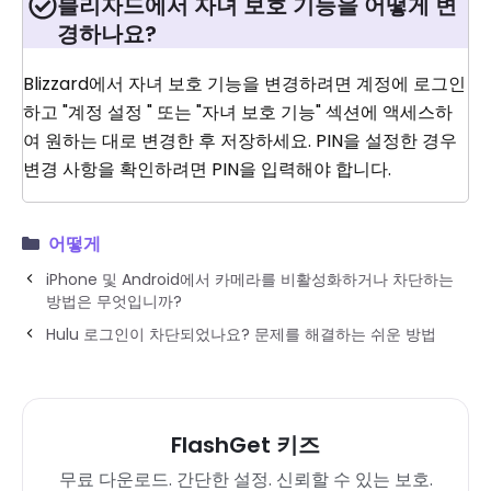
블리자드에서 자녀 보호 기능을 어떻게 변
경하나요?
Blizzard에서 자녀 보호 기능을 변경하려면 계정에 로그인
하고 "계정 설정 " 또는 "자녀 보호 기능" 섹션에 액세스하
여 원하는 대로 변경한 후 저장하세요. PIN을 설정한 경우
변경 사항을 확인하려면 PIN을 입력해야 합니다.
어떻게
iPhone 및 Android에서 카메라를 비활성화하거나 차단하는
방법은 무엇입니까?
Hulu 로그인이 차단되었나요? 문제를 해결하는 쉬운 방법
FlashGet 키즈
무료 다운로드. 간단한 설정. 신뢰할 수 있는 보호.