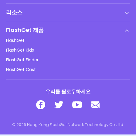
서비스 약관
리소스
최종 사용자 사용권 계약
도움말 센터
DMCA 정책
FlashGet 제품
방법
개인정보 처리방침
FlashGet
블로그
FlashGet Kids
광고 정책
아동 온라인 안전
FlashGet Finder
내 정보를 판매하지 마십시오
다운로드
FlashGet Cast
우리를 팔로우하세요
© 2026 Hong Kong FlashGet Network Technology Co., Ltd.