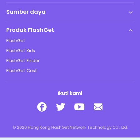
Syarat dan Ketentuan
Sumber daya
Perjanjian Lisensi Pengguna Akhir
Pusat Bantuan
Kebijakan DMCA
Produk FlashGet
Cara
Kebijakan Privasi
FlashGet
Blog
FlashGet Kids
Kebijakan Periklanan
Keamanan Daring Anak
FlashGet Finder
Jangan Jual Info Saya
Unduh
FlashGet Cast
Ikuti kami
© 2026 Hong Kong FlashGet Network Technology Co., Ltd.