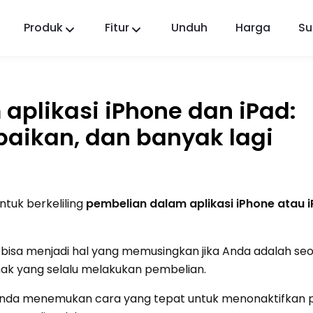
Produk
Fitur
Unduh
Harga
Su
FlashGet Kids
Aplikasi Kontrol Orang Tua yang Peduli untuk
Semua.
aplikasi iPhone dan iPad:
FlashGet Finder
baikan, dan banyak lagi
Keamanan anti-pencurian ponsel Anda,
tanggung jawab kami.
tuk berkeliling
pembelian dalam aplikasi
iPhone
atau 
 bisa menjadi hal yang memusingkan jika Anda adalah se
nak yang selalu melakukan pembelian.
 Anda menemukan cara yang tepat untuk menonaktifkan