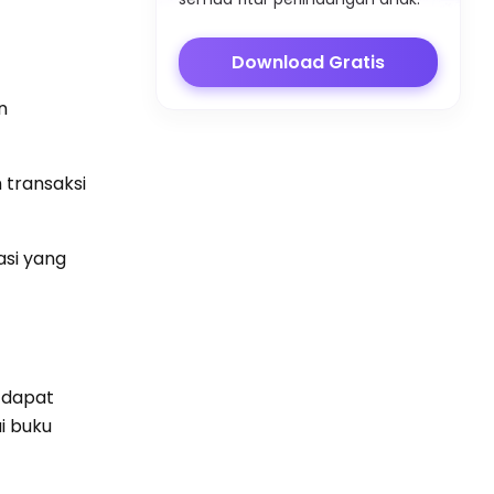
Download Gratis
n
 transaksi
asi yang
g dapat
i buku