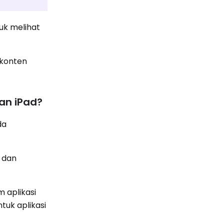
uk melihat
 konten
an iPad?
da
 dan
m aplikasi
tuk aplikasi