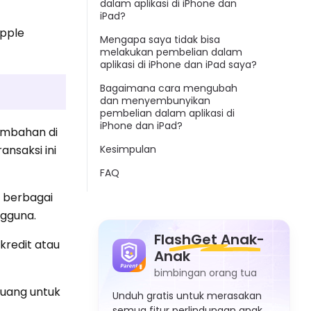
dalam aplikasi di iPhone dan
iPad?
Apple
Mengapa saya tidak bisa
melakukan pembelian dalam
aplikasi di iPhone dan iPad saya?
Bagaimana cara mengubah
dan menyembunyikan
pembelian dalam aplikasi di
iPhone dan iPad?
ambahan di
Kesimpulan
nsaksi ini
FAQ
e berbagai
ngguna.
FlashGet Anak-
kredit atau
Anak
bimbingan orang tua
uang untuk
Unduh gratis untuk merasakan
semua fitur perlindungan anak.