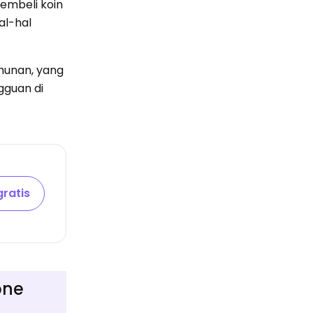
embeli koin
al-hal
hunan, yang
gguan di
ratis
one