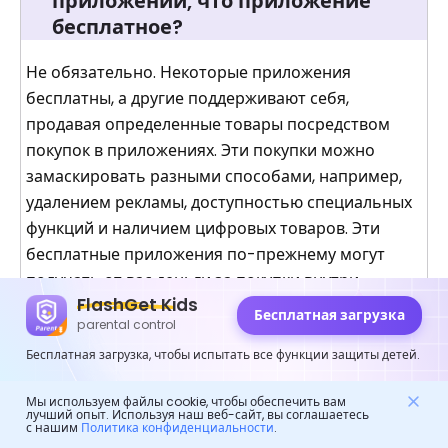
приложении, что приложение
бесплатное?
Не обязательно. Некоторые приложения
бесплатны, а другие поддерживают себя,
продавая определенные товары посредством
покупок в приложениях. Эти покупки можно
замаскировать разными способами, например,
удалением рекламы, доступностью специальных
функций и наличием цифровых товаров. Эти
бесплатные приложения по-прежнему могут
получать от вас деньги за покупки внутри
FlashGet Kids
приложений.
Бесплатная загрузка
parental control
Бесплатная загрузка, чтобы испытать все функции защиты детей.
Буду ли я платить за покупки в
Мы используем файлы cookie, чтобы обеспечить вам
приложении?
лучший опыт. Используя наш веб-сайт, вы соглашаетесь
с нашим
Политика конфиденциальности
.