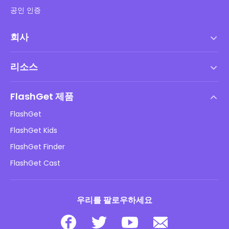
공인 인증
회사
서비스 약관
리소스
최종 사용자 사용권 계약
도움말 센터
DMCA 정책
FlashGet 제품
방법
개인정보 처리방침
FlashGet
블로그
FlashGet Kids
광고 정책
아동 온라인 안전
FlashGet Finder
내 정보를 판매하지 마십시오
다운로드
FlashGet Cast
우리를 팔로우하세요