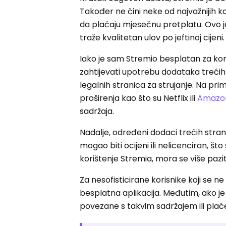
Također ne čini neke od najvažnijih k
da plaćaju mjesečnu pretplatu. Ovo je
traže kvalitetan ulov po jeftinoj cijeni.
Iako je sam Stremio besplatan za ko
zahtijevati upotrebu dodataka trećih 
legalnih stranica za strujanje. Na pr
proširenja kao što su Netflix ili
Amazo
sadržaja.
Nadalje, određeni dodaci trećih strana
mogao biti ocijeni ili nelicenciran, št
korištenje Stremia, mora se više paziti
Za nesofisticirane korisnike koji se n
besplatna aplikacija. Međutim, ako je 
povezane s takvim sadržajem ili pla