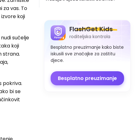
ve. Zamislite
ni za vas. To
 izvore koji
FlashGet Kids
roditeljska kontrola
 nudi sučelje
taka koji
Besplatno preuzimanje kako biste
 strana.
iskusili sve značajke za zaštitu
djece.
aja,
Besplatno preuzimanje
as pokriva.
ako bi se
učinkovit
tenje.