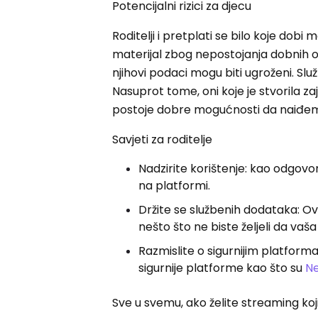
Potencijalni rizici za djecu
Roditelji i pretplati se bilo koje dob
materijal zbog nepostojanja dobnih ogr
njihovi podaci mogu biti ugroženi. Sl
Nasuprot tome, oni koje je stvorila 
postoje dobre mogućnosti da naiđem
Savjeti za roditelje
Nadzirite korištenje: kao odgovor
na platformi.
Držite se službenih dodataka: Ov
nešto što ne biste željeli da vaš
Razmislite o sigurnijim platforma
sigurnije platforme kao što su
Ne
Sve u svemu, ako želite streaming koji 