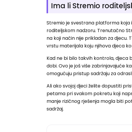
Ima li Stremio roditelj
Stremio je svestrana platforma koja 
roditeljskom nadzoru. Trenutačno Str
na koji način nije prikladan za djecu. 
vrstu materijala koju njihova djeca kor
Kad ne bi bilo takvih kontrola, djeca b
dobi. Ovo je još više zabrinjavajuće 
omogućuju pristup sadržaju za odrasl
Ali ako svojoj djeci želite dopustiti pr
petama pri svakom pokretu koji naprav
manje rizičnog rješenja mogla biti p
sadržaj.