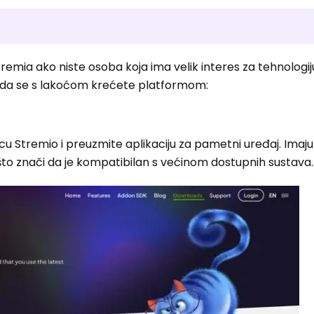
emia ako niste osoba koja ima velik interes za tehnologij
da se s lakoćom krećete platformom:
cu Stremio i preuzmite aplikaciju za pametni uređaj. Imaju 
S što znači da je kompatibilan s većinom dostupnih sustava.