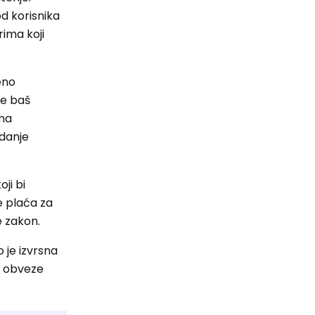
d korisnika
rima koji
eno
ne baš
ima
edanje
ji bi
ne plaća za
e zakon.
 je izvrsna
će obveze