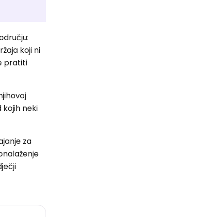
odručju:
aja koji ni
 pratiti
njihovoj
 kojih neki
tajanje za
ronalaženje
ječji