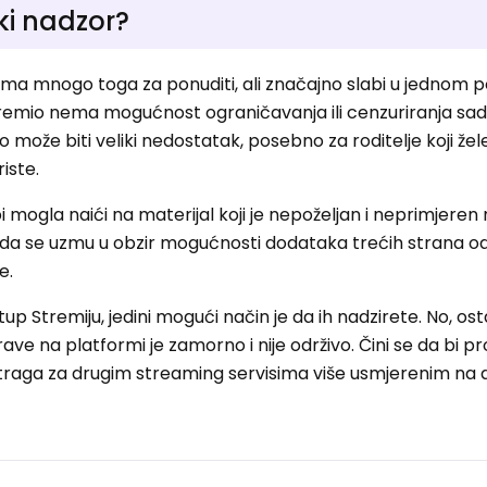
ski nadzor?
ima mnogo toga za ponuditi, ali značajno slabi u jednom p
emio nema mogućnost ograničavanja ili cenzuriranja sadrž
To može biti veliki nedostatak, posebno za roditelje koji žele
iste.
i mogla naići na materijal koji je nepoželjan i neprimjeren 
kada se uzmu u obzir mogućnosti dodataka trećih strana od
e.
istup Stremiju, jedini mogući način je da ih nadzirete. No, os
e na platformi je zamorno i nije održivo. Čini se da bi p
otraga za drugim streaming servisima više usmjerenim na d