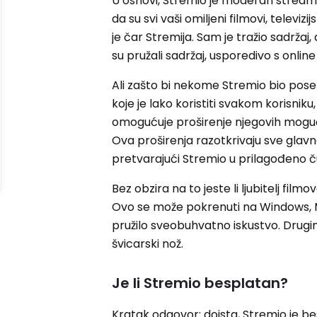
U osnovi, Stremio je moderan streaming
da su svi vaši omiljeni filmovi, televizi
je čar Stremija. Sam je tražio sadržaj, 
su pružali sadržaj, usporedivo s onli
Ali zašto bi nekome Stremio bio poseb
koje je lako koristiti svakom korisniku,
omogućuje proširenje njegovih moguć
Ova proširenja razotkrivaju sve glavn
pretvarajući Stremio u prilagođeno ču
Bez obzira na to jeste li ljubitelj filmo
Ovo se može pokrenuti na Windows, Ma
pružilo sveobuhvatno iskustvo. Drugi
švicarski nož.
Je li Stremio besplatan?
Kratak odgovor: doista, Stremio je be