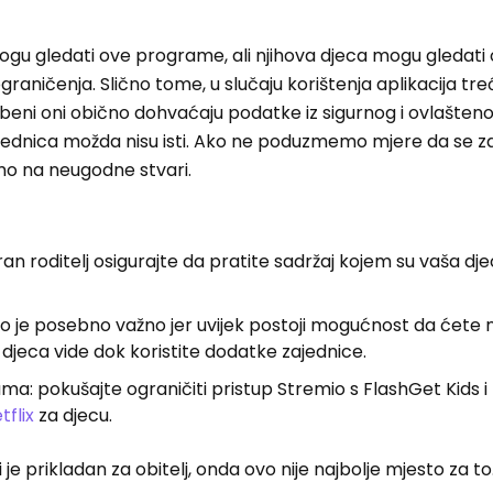
i mogu gledati ove programe, ali njihova djeca mogu gledati
aničenja. Slično tome, u slučaju korištenja aplikacija tre
užbeni oni obično dohvaćaju podatke iz sigurnog i ovlašteno
zajednica možda nisu isti. Ako ne poduzmemo mjere da se za
o na neugodne stvari.
an roditelj osigurajte da pratite sadržaj kojem su vaša dje
o je posebno važno jer uvijek postoji mogućnost da ćete n
a djeca vide dok koristite dodatke zajednice.
ma: pokušajte ograničiti pristup Stremio s FlashGet Kids i 
tflix
za djecu.
je prikladan za obitelj, onda ovo nije najbolje mjesto za to