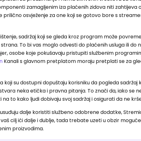
omponenti zamagljenim iza plaćenih zidova niti zahtijeva o
 prilično osvježenje za one koji se gotovo bore s streame
rištenje, sadržaj koji se gleda kroz program može povrem
strana. To bi vas moglo odvesti do plaćenih usluga ili do 
imjer, osobe koje pokušavaju pristupiti službenim program
n
Kanali s glavnom pretplatom moraju pretplati se za gl
 koji su dostupni dopuštaju korisniku da pogleda sadržaj ko
o stvara neka etička i pravna pitanja. To znači da, iako se 
 na to kako ljudi dobivaju svoj sadržaj i osigurati da ne krš
e usuđuju dalje koristiti službeno odobrene dodatke, Stremio
vaš cilj ići dalje i dublje, tada trebate uzeti u obzir mogu
ćenim proizvodima.