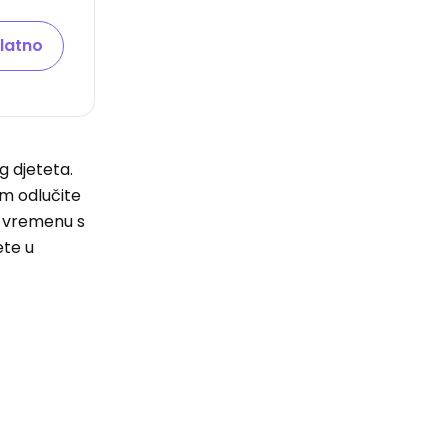
latno
g djeteta.
im odlučite
om vremenu s
ete u