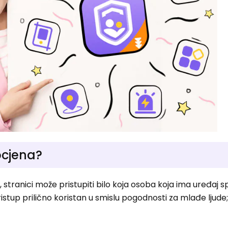
ocjena?
stranici može pristupiti bilo koja osoba koja ima uređaj s
pristup prilično koristan u smislu pogodnosti za mlađe ljud