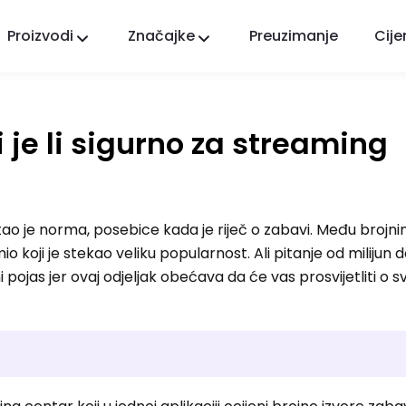
Proizvodi
Značajke
Preuzimanje
Cije
FlashGet Kids
Brižna aplikacija roditeljske kontrole za sve.
 i je li sigurno za streaming
FlashGet Finder
Sigurnost protiv krađe vašeg telefona, naša
odgovornost.
ao je norma, posebice kada je riječ o zabavi. Među brojn
oji je stekao veliku popularnost. Ali pitanje od milijun d
ni pojas jer ovaj odjeljak obećava da će vas prosvijetliti o