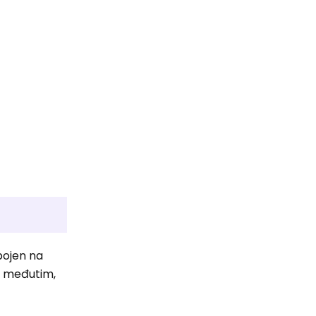
pojen na
e; međutim,