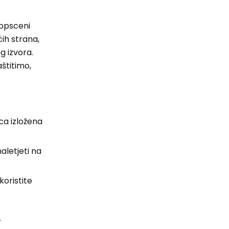
 opsceni
ćih strana,
g izvora.
štitimo,
ca izložena
aletjeti na
koristite
.