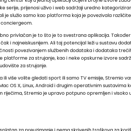
 centar koji u jednoj aplikaciji ocijeni brojne izvore zaba
jske serije, prijenosi uživo i web sadržaji uredno kategorizira
ali je služio samo kao platforma koja je povezivala različite
ne conciergeom.
no privlačan je to što je to svestrana aplikacija. Također
 čak i najneiskusnijem. Ali taj potencijal leži u sustavu doda
nosti povezivanjem službenih dodataka i dodataka trećih
e platforme za strujanje, kao i neke opskurne izvore sadrž
dovište za strujanje.
va ili više volite gledati sport ili samo TV emisije, Stremio v
c OS X, Linux, Android i drugim operativnim sustavima k
m riječima, Stremio je upravo potpuno opremljen i visoko 
splatan za preuzimanje i nema skrivenih troškova za koriš