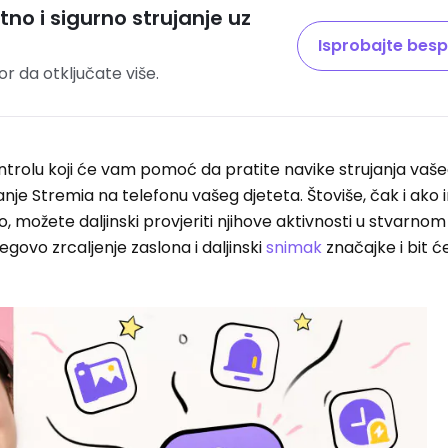
no i sigurno strujanje uz
Isprobajte besp
r da otključate više.
kontrolu koji će vam pomoć da pratite navike strujanja vaše
anje Stremia na telefonu vašeg djeteta. Štoviše, čak i ako 
o, možete daljinski provjeriti njihove aktivnosti u stvarn
egovo zrcaljenje zaslona i daljinski
snimak
značajke i bit ć