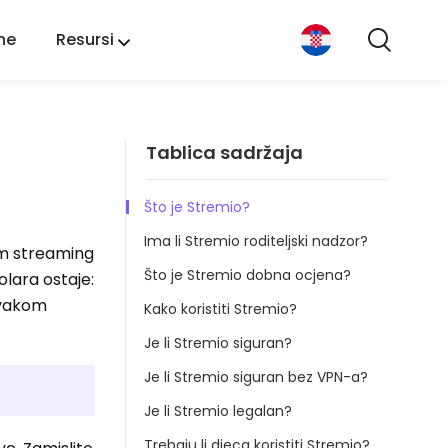
ne
Resursi
Tablica sadržaja
Što je Stremio?
Ima li Stremio roditeljski nadzor?
im streaming
Što je Stremio dobna ocjena?
olara ostaje:
 svakom
Kako koristiti Stremio?
Je li Stremio siguran?
Je li Stremio siguran bez VPN-a?
Je li Stremio legalan?
Trebaju li djeca koristiti Stremio?