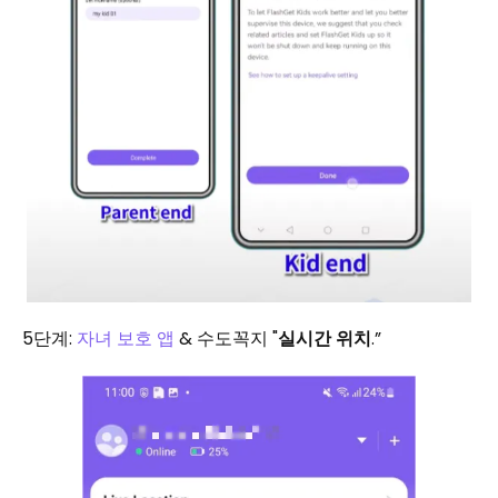
5단계:
자녀 보호 앱
& 수도꼭지 "
실시간 위치
.”