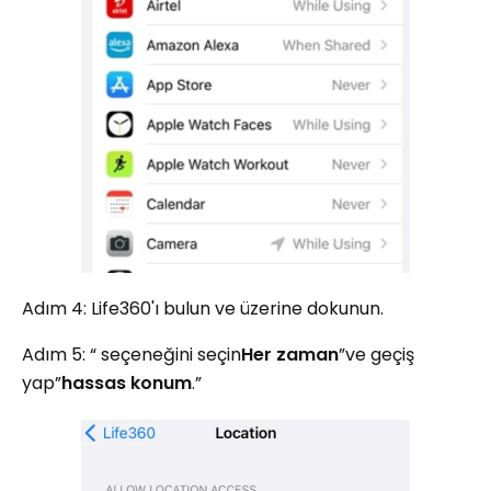
Adım 4: Life360'ı bulun ve üzerine dokunun.
Adım 5: “ seçeneğini seçin
Her zaman
”ve geçiş
yap”
hassas konum
.”