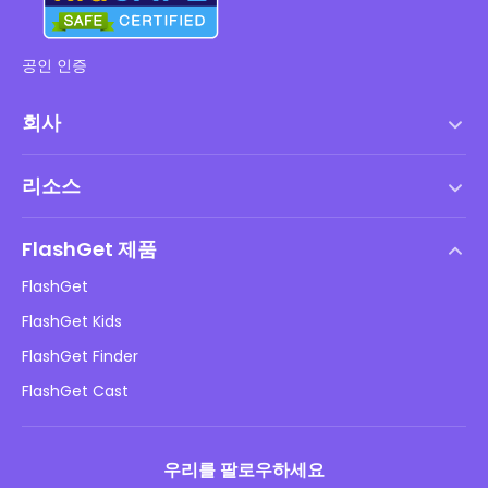
공인 인증
회사
서비스 약관
리소스
최종 사용자 사용권 계약
도움말 센터
DMCA 정책
FlashGet 제품
방법
개인정보 처리방침
FlashGet
블로그
FlashGet Kids
광고 정책
아동 온라인 안전
FlashGet Finder
내 정보를 판매하지 마십시오
다운로드
FlashGet Cast
우리를 팔로우하세요