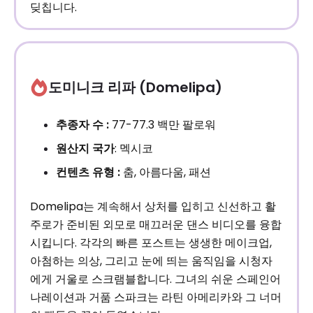
딪칩니다.
도미니크 리파 (Domelipa)
추종자 수 :
77-77.3 백만 팔로워
원산지 국가
: 멕시코
컨텐츠 유형 :
춤, 아름다움, 패션
Domelipa는 계속해서 상처를 입히고 신선하고 활
주로가 준비된 외모로 매끄러운 댄스 비디오를 융합
시킵니다. 각각의 빠른 포스트는 생생한 메이크업,
아첨하는 의상, 그리고 눈에 띄는 움직임을 시청자
에게 거울로 스크램블합니다. 그녀의 쉬운 스페인어
나레이션과 거품 스파크는 라틴 아메리카와 그 너머