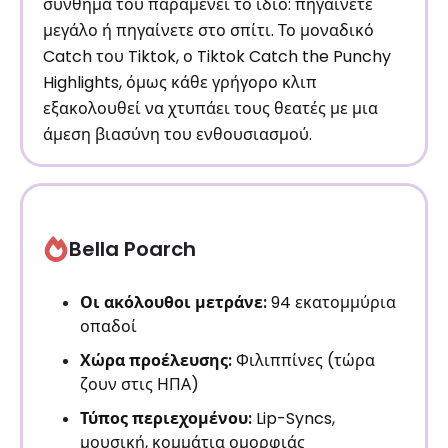
σύνθημά του παραμένει το ίδιο: πηγαίνετε
μεγάλο ή πηγαίνετε στο σπίτι. Το μοναδικό
Catch του Tiktok, ο Tiktok Catch the Punchy
Highlights, όμως κάθε γρήγορο κλιπ
εξακολουθεί να χτυπάει τους θεατές με μια
άμεση βιασύνη του ενθουσιασμού.
Bella Poarch
Οι ακόλουθοι μετράνε:
94 εκατομμύρια
οπαδοί
Χώρα προέλευσης:
Φιλιππίνες (τώρα
ζουν στις ΗΠΑ)
Τύπος περιεχομένου:
Lip-Syncs,
μουσική, κομμάτια ομορφιάς