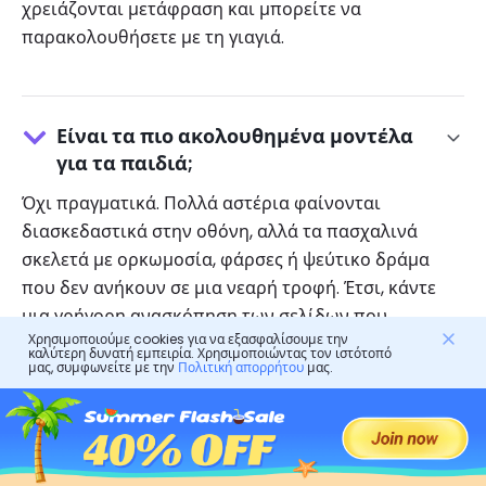
χρειάζονται μετάφραση και μπορείτε να
παρακολουθήσετε με τη γιαγιά.
Είναι τα πιο ακολουθημένα μοντέλα
για τα παιδιά;
Όχι πραγματικά. Πολλά αστέρια φαίνονται
διασκεδαστικά στην οθόνη, αλλά τα πασχαλινά
σκελετά με ορκωμοσία, φάρσες ή ψεύτικο δράμα
που δεν ανήκουν σε μια νεαρή τροφή. Έτσι, κάντε
μια γρήγορη ανασκόπηση των σελίδων που
Χρησιμοποιούμε cookies για να εξασφαλίσουμε την
ακολούθησαν και δημιουργήστε μια ισχυρή σχέση
καλύτερη δυνατή εμπειρία. Χρησιμοποιώντας τον ιστότοπό
μας, συμφωνείτε με την
Πολιτική απορρήτου
μας.
με τα παιδιά σας, οπότε μπορείτε να μιλήσετε
ανοιχτά μαζί τους για το ποιοι ακολούθησαν και
τους καθοδηγούν προς τη σωστή κατεύθυνση.