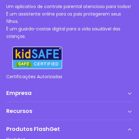
Um aplicativo de controle parental atencioso para todos!
É um assistente online para os pais protegerem seus
filhos.
É um guarda-costas digital para a vida saudável das
crianças.
Certificações Autorizadas
Empresa
Termos de serviço
Recursos
Contrato de Licença de Usuário Final
Central de Ajuda
Política de DMCA
Produtos FlashGet
Como fazer