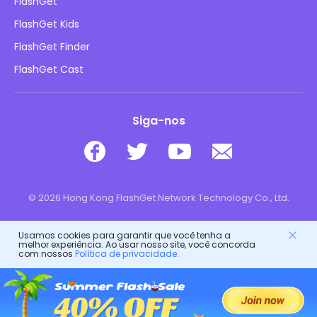
Política de privacidade
FlashGet
Blog
FlashGet Kids
Políticas de Publicidade
Segurança Online Infantil
FlashGet Finder
Não Venda Minhas Informações
Baixar
FlashGet Cast
Siga-nos
© 2026 Hong Kong FlashGet Network Technology Co., Ltd.
Usamos cookies para garantir que você tenha a
melhor experiência. Ao usar nosso site, você concorda
com nossos
Política de privacidade
.