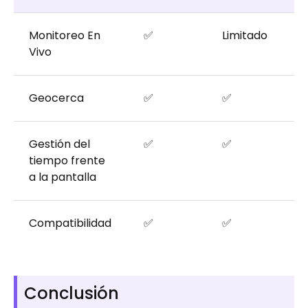
Monitoreo En
✅
Limitado
Li
Vivo
Geocerca
✅
✅
✅
Gestión del
✅
✅
✅
tiempo frente
a la pantalla
Compatibilidad
✅
✅
✅
Conclusión