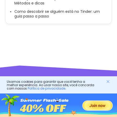
Métodos e dicas
Como descobrir se alguém está no Tinder: um
guia passo a passo
Usamos cookies para garantir que você tenha a
melhor experiência. Ao usar nosso site, você concorda
FlashGet Kids
com nossos
Política de privacidade
.
Um aplicativo de controle parental atencioso para todos!
É um assistente online para os pais protegerem seus
filhos.