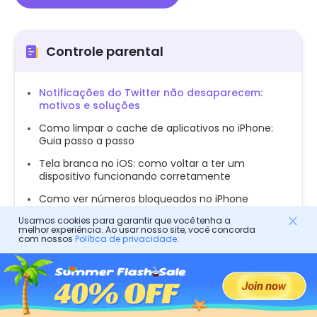
Controle parental
Notificações do Twitter não desaparecem:
motivos e soluções
Como limpar o cache de aplicativos no iPhone:
Guia passo a passo
Tela branca no iOS: como voltar a ter um
dispositivo funcionando corretamente
Como ver números bloqueados no iPhone
Como alterar conteúdo sensível no X
Usamos cookies para garantir que você tenha a
melhor experiência. Ao usar nosso site, você concorda
configurações Twitter)
com nossos
Política de privacidade
.
Alguém consegue ver gravar de tela no
FaceTime?
Como ligar sem identificar o número: um guia
familiar sobre privacidade e segurança