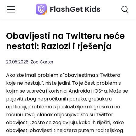
FlashGet Kids
Obavijesti na Twitteru neće
nestati: Razlozi i rješenja
20.05.2026. Zoe Carter
Ako ste imali problem s "obavijestima s Twittera
koje ne nestaju", niste jedini. To je čest problem s
kojim se susreću i korisnici Androida i iOS-a. Može se
pojaviti zbog nepročitanih poruka, grešaka u
aplikaciji, problema s poslužiteljem ili grešaka na
računu. Ovaj članak objašnjava što su Twitter
obavijesti , zašto se zaglavljuju, kako ih riješiti, kako
obavijesti obavijesti tinejdžera putem roditeljskog