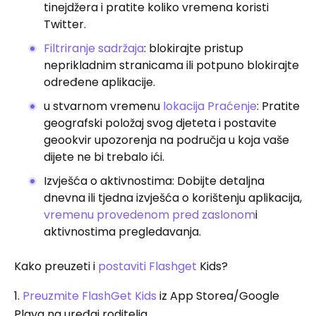
tinejdžera i pratite koliko vremena koristi
Twitter.
Filtriranje sadržaja
: blokirajte pristup
neprikladnim stranicama ili potpuno blokirajte
određene aplikacije.
u stvarnom vremenu
lokacija Praćenje
: Pratite
geografski položaj svog djeteta i postavite
geookvir upozorenja na područja u koja vaše
dijete ne bi trebalo ići.
Izvješća o aktivnostima: Dobijte detaljna
dnevna ili tjedna izvješća o korištenju aplikacija,
vremenu provedenom pred zaslonom
i
aktivnostima pregledavanja.
Kako preuzeti i
postaviti Flashget
Kids?
1.
Preuzmite FlashGet Kids
iz App Storea/Google
Playa na uređaj roditelja.