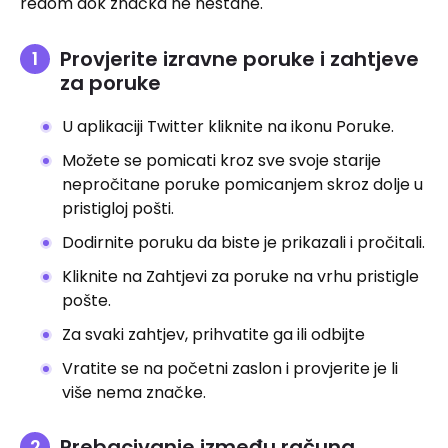
redom dok značka ne nestane.
Provjerite izravne poruke i zahtjeve
za poruke
U aplikaciji Twitter kliknite na ikonu Poruke.
Možete se pomicati kroz sve svoje starije
nepročitane poruke pomicanjem skroz dolje u
pristigloj pošti.
Dodirnite poruku da biste je prikazali i pročitali.
Kliknite na Zahtjevi za poruke na vrhu pristigle
pošte.
Za svaki zahtjev, prihvatite ga ili odbijte
Vratite se na početni zaslon i provjerite je li
više nema značke.
Prebacivanje između računa