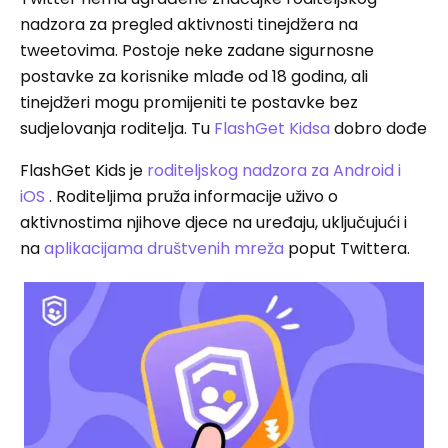
nadzora za pregled aktivnosti tinejdžera na
tweetovima. Postoje neke zadane sigurnosne
postavke za korisnike mlađe od 18 godina, ali
tinejdžeri mogu promijeniti te postavke bez
sudjelovanja roditelja. Tu
FlashGet Kidsa
dobro dođe
FlashGet Kids je
roditeljskog nadzora za Android i
iOS
. Roditeljima pruža informacije uživo o
aktivnostima njihove djece na uređaju, uključujući i
na
aplikacijama društvenih mreža
poput Twittera.