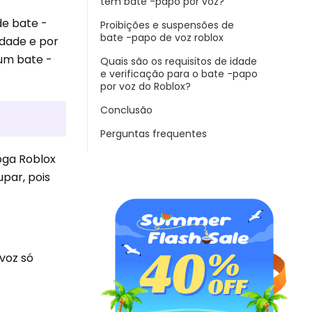
têm bate -papo por voz?
de bate -
Proibições e suspensões de
bate -papo de voz roblox
idade e por
 um bate -
Quais são os requisitos de idade
e verificação para o bate -papo
por voz do Roblox?
Conclusão
Perguntas frequentes
oga Roblox
par, pois
 voz só