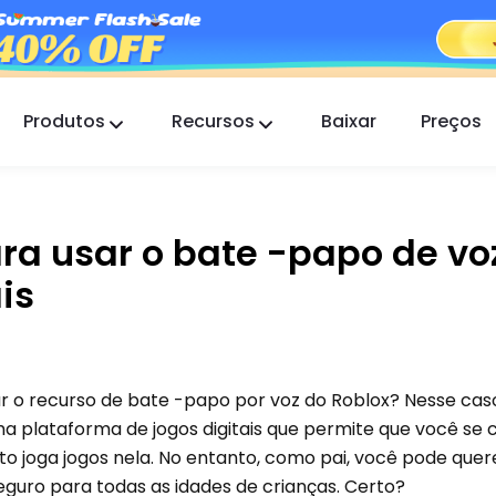
Produtos
Recursos
Baixar
Preços
FlashGet Kids
Um aplicativo de controle parental atencioso
para todos.
ra usar o bate -papo de vo
FlashGet Finder
is
A segurança anti-roubo do seu telefone, nossa
responsabilidade.
 o recurso de bate -papo por voz do Roblox? Nesse cas
ma plataforma de jogos digitais que permite que você se
 joga jogos nela. No entanto, como pai, você pode quer
eguro para todas as idades de crianças. Certo?