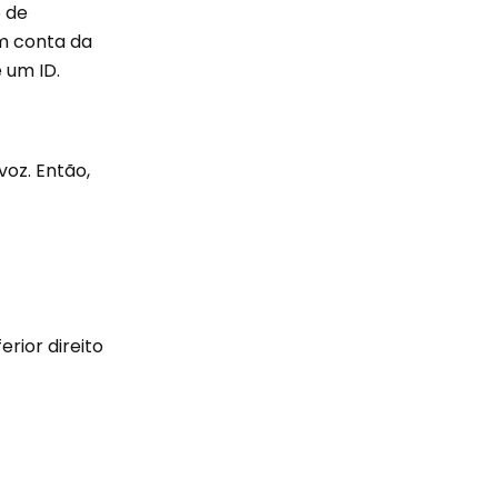
o de
em conta da
 um ID.
oz. Então,
rior direito