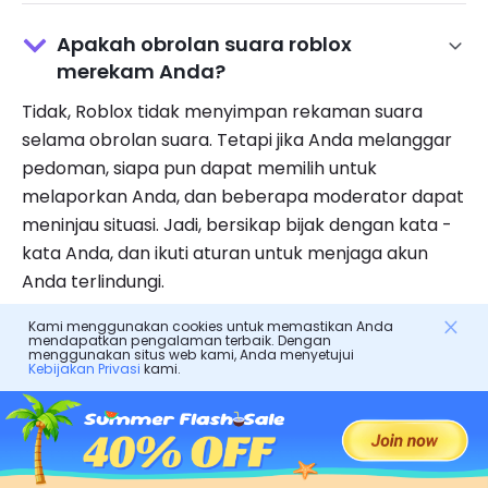
Apakah obrolan suara roblox
merekam Anda?
Tidak, Roblox tidak menyimpan rekaman suara
selama obrolan suara. Tetapi jika Anda melanggar
pedoman, siapa pun dapat memilih untuk
melaporkan Anda, dan beberapa moderator dapat
meninjau situasi. Jadi, bersikap bijak dengan kata -
kata Anda, dan ikuti aturan untuk menjaga akun
Anda terlindungi.
Kami menggunakan cookies untuk memastikan Anda
mendapatkan pengalaman terbaik. Dengan
menggunakan situs web kami, Anda menyetujui
Kebijakan Privasi
kami.
Apakah roblox aplikasi kencan?
Tidak, Roblox bukan
aplikasi kencan
Lai Roblox lebih
berorientasi pada menikmati diri sendiri saat
bermain, membuat, dan mengobrol dengan teman