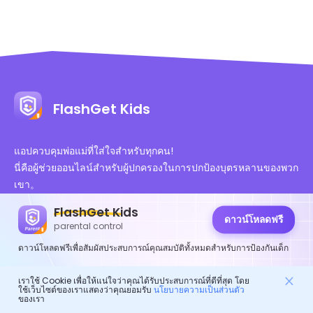
FlashGet Kids
แอปควบคุมพ่อแม่ที่ใส่ใจสำหรับทุกคน!
นี่คือผู้ช่วยออนไลน์สำหรับผู้ปกครองในการปกป้องบุตรหลานของพวก
เขา。
มันคือการ์ดดิจิทัลสำหรับชีวิตที่มีสุขภาพดีของเด็ก ๆ。
FlashGet Kids
ดาวน์โหลดฟรี
parental control
ดาวน์โหลดฟรีเพื่อสัมผัสประสบการณ์คุณสมบัติทั้งหมดสำหรับการป้องกันเด็ก
เราใช้ Cookie เพื่อให้แน่ใจว่าคุณได้รับประสบการณ์ที่ดีที่สุด โดย
ใช้เว็บไซต์ของเราแสดงว่าคุณยอมรับ
นโยบายความเป็นส่วนตัว
การรับรองที่ได้รับอนุญาต
ของเรา