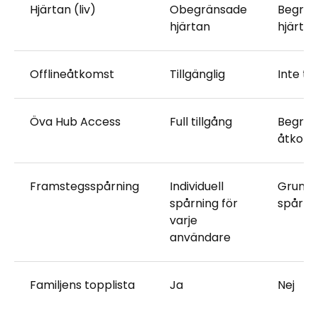
Hjärtan (liv)
Obegränsade
Begräns
hjärtan
hjärtan 
Offlineåtkomst
Tillgänglig
Inte til
Öva Hub Access
Full tillgång
Begrän
åtkoms
Framstegsspårning
Individuell
Grundl
spårning för
spårni
varje
användare
Familjens topplista
Ja
Nej