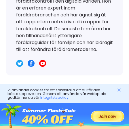
föräldrakontroll i den digitala världen. Hon
är en erfaren expert inom
föräldrabranschen och har ägnat sig åt
att rapportera och skriva olika appar för
föräldrakontroll. De senaste fem åren har
hon tillhandahållit ytterligare
föräldraguider för familjen och har bidragit
till att förändra föräldrametoderna.
Vi använder cookies för att säkerställa att du får den
bästa upplevelsen. Genom att använda vår webbplats
Lämna ett svar
godkänner du vår
Integritetspolicy
.