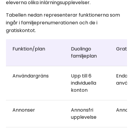
eleverna olika inlärningsupplevelser.
Tabellen nedan representerar funktionerna som
ingår i familjeprenumerationen och de i
gratiskontot.
Funktion/plan
Duolingo
Gratis 
familjeplan
Användargräns
Upp till 6
Endast 
individuella
använd
konton
Annonser
Annonsfri
Annons
upplevelse