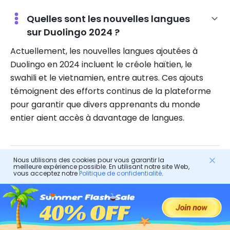
Quelles sont les nouvelles langues
sur Duolingo 2024 ?
Actuellement, les nouvelles langues ajoutées à
Duolingo en 2024 incluent le créole haïtien, le
swahili et le vietnamien, entre autres. Ces ajouts
témoignent des efforts continus de la plateforme
pour garantir que divers apprenants du monde
entier aient accès à davantage de langues.
Nous utilisons des cookies pour vous garantir la
Duolingo propose-t-il une réduction
meilleure expérience possible. En utilisant notre site Web,
vous acceptez notre
Politique de confidentialité
.
pour les étudiants ?
Malheureusement, pour le moment, Duolingo ne
propose pas de réduction étudiante pour ses
abonnements. Néanmoins, les apprenants peuvent