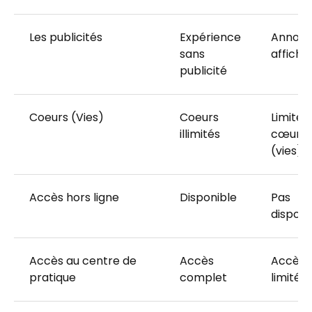
Les publicités
Expérience
Annonc
sans
affiché
publicité
Coeurs (Vies)
Coeurs
Limité à
illimités
cœurs
(vies)
Accès hors ligne
Disponible
Pas
disponi
Accès au centre de
Accès
Accès
pratique
complet
limité