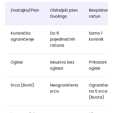
Značajka/Plan
Obiteljski plan
Besplatan
Duolingo
račun
Korisničko
Do 6
Samo 1
ograničenje
pojedinačnih
korisnik
računa
Oglasi
Iskustvo bez
Prikazani
oglasa
oglasi
Srca (životi)
Neograničena
Ograničeno
srca
na 5 srca
(života)