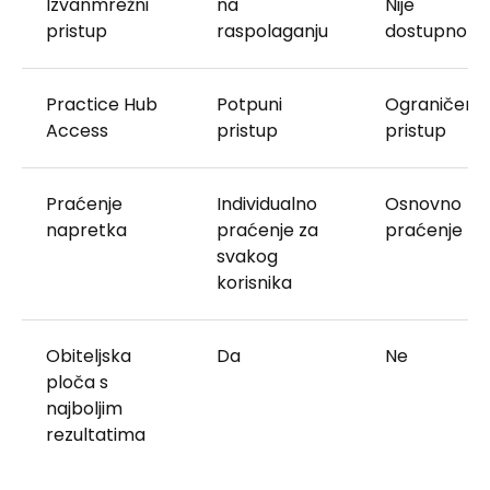
Izvanmrežni
na
Nije
pristup
raspolaganju
dostupno
Practice Hub
Potpuni
Ograničen
Access
pristup
pristup
Praćenje
Individualno
Osnovno
napretka
praćenje za
praćenje
svakog
korisnika
Obiteljska
Da
Ne
ploča s
najboljim
rezultatima