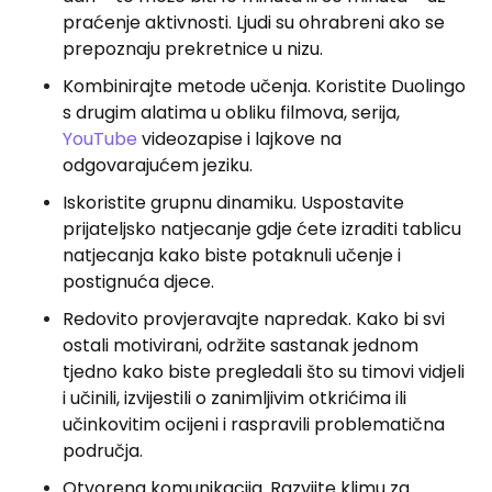
praćenje aktivnosti. Ljudi su ohrabreni ako se
prepoznaju prekretnice u nizu.
Kombinirajte metode učenja. Koristite Duolingo
s drugim alatima u obliku filmova, serija,
YouTube
videozapise i lajkove na
odgovarajućem jeziku.
Iskoristite grupnu dinamiku. Uspostavite
prijateljsko natjecanje gdje ćete izraditi tablicu
natjecanja kako biste potaknuli učenje i
postignuća djece.
Redovito provjeravajte napredak. Kako bi svi
ostali motivirani, održite sastanak jednom
tjedno kako biste pregledali što su timovi vidjeli
i učinili, izvijestili o zanimljivim otkrićima ili
učinkovitim ocijeni i raspravili problematična
područja.
Otvorena komunikacija. Razvijte klimu za