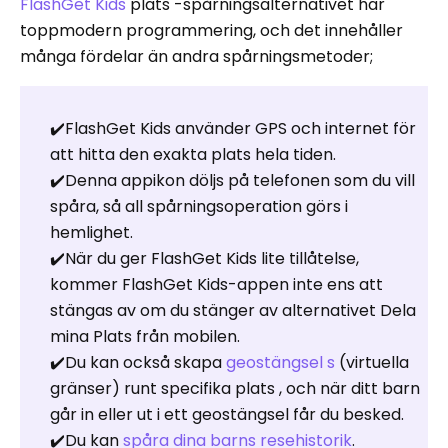
FlashGet Kids
plats -spårningsalternativet har
toppmodern programmering, och det innehåller
många fördelar än andra spårningsmetoder;
✔️FlashGet Kids använder GPS och internet för
att hitta den exakta plats hela tiden.
✔️Denna appikon döljs på telefonen som du vill
spåra, så all spårningsoperation görs i
hemlighet.
✔️När du ger FlashGet Kids lite tillåtelse,
kommer FlashGet Kids-appen inte ens att
stängas av om du stänger av alternativet Dela
mina Plats från mobilen.
✔️Du kan också skapa
geostängsel s
(virtuella
gränser) runt specifika plats , och när ditt barn
går in eller ut i ett geostängsel får du besked.
✔️Du kan
spåra dina barns resehistorik
.