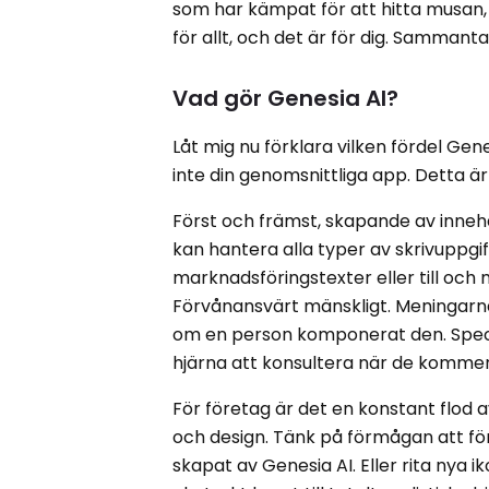
som har kämpat för att hitta musan, st
för allt, och det är för dig. Sammant
Vad gör Genesia AI?
Låt mig nu förklara vilken fördel Gen
inte din genomsnittliga app. Detta är
Först och främst, skapande av innehå
kan hantera alla typer av skrivuppgifte
marknadsföringstexter eller till och
Förvånansvärt mänskligt. Meningarn
om en person komponerat den. Specie
hjärna att konsultera när de kommer
För företag är det en konstant flod 
och design. Tänk på förmågan att för
skapat av Genesia AI. Eller rita nya