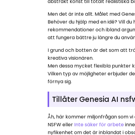
abstrakt konst till totalt realistiska 
Men det är inte allt. Målet med Gene
Behöver du hjälp med en idé? Vill du h
rekommendationer och ibland argum
att fungera bättre ju längre du anvä
I grund och botten är det som att t
kreativa visionären.
Men dessa mycket flexibla punkter k
Vilken typ av möjligheter erbjuder d
förnya sig.
Tillåter Genesia AI nsf
Åh, här kommer miljonfrågan som vi al
NSFW eller
Inte säker för arbete
inne
nyfikenhet om det är inblandat i obs