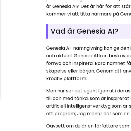
är Genesia AI? Det är här för att stär
kommer vi att titta närmare på Genes
Vad är Genesia AI?
Genesia AI-namngivning kan ge den in
och aktuell. Genesia AI kan beskrivas 
förnya och inspirera. Bara namnet får
skapelse eller början. Genom att an
kreativ plattform.
Men hur ser det egentligen ut i deras
till och med tänka, som är inspirerat 
artificiell intelligens-verktyg som är 
ett program; Jag menar det som en 
Oavsett om du är en författare som k