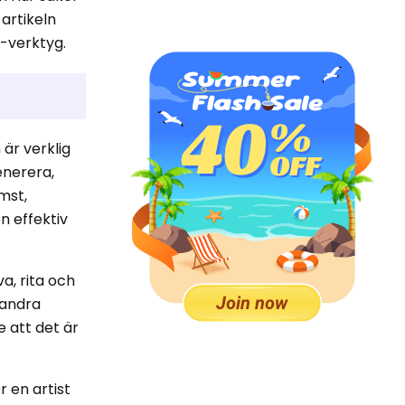
 artikeln
I-verktyg.
är verklig
enerera,
mst,
n effektiv
a, rita och
a andra
e att det är
 en artist