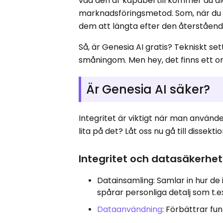
vad den är kapabel till kommer du ald
marknadsföringsmetod. Som, när du vä
dem att längta efter den återståend
Så, är Genesia AI gratis? Tekniskt se
småningom. Men hey, det finns ett ord
Är Genesia AI säker?
Integritet är viktigt när man använde
lita på det? Låt oss nu gå till dissek
Integritet och datasäkerhet
Datainsamling: Samlar in hur de i
spårar personliga detalj som t.
Dataanvändning
: Förbättrar fu