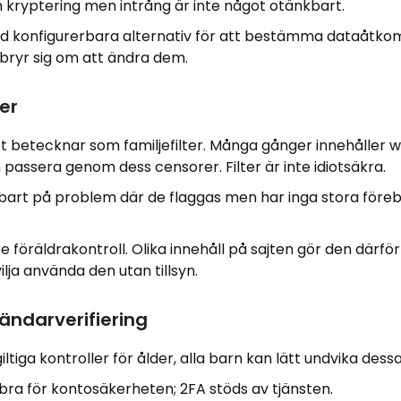
 kryptering men intrång är inte något otänkbart.
d konfigurerbara alternativ för att bestämma dataåtko
bryr sig om att ändra dem.
er
d det betecknar som familjefilter. Många gånger innehåller
 passera genom dess censorer. Filter är inte idiotsäkra.
elbart på problem där de flaggas men har inga stora för
te föräldrakontroll. Olika innehåll på sajten gör den därfö
lja använda den utan tillsyn.
ändarverifiering
giltiga kontroller för ålder, alla barn kan lätt undvika dessa
 bra för kontosäkerheten; 2FA stöds av tjänsten.