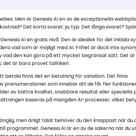
 freebies. Men är Genesia AI en av de exceptionella webbpl
 kostnad? Det korta svaret: ja, typ. Det långa svaret? Spän
enesia AI en gratis nivå. Den är idealisk för det initiala 
rdera vad som är möjligt med AI. Frihet är dock inte syn
v vad den kan göra på ett mycket begränsat sätt. Det är 
; det är bara provet tallriken.
tt betala finns det en betalning för variation. Det finns
 prenumerationer som innebär att de får fler funktione
der av bättre kvalitet, snabbare resultat eller speciella p
ssättningen baseras på mängden AI-processer, vilket bet
llgänglig, men ärligt talat behöver du den knappast när du
till programmet. Genesia AI är en av de sakerna när du vä