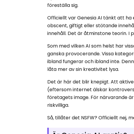
föreställa sig.
Officiellt var Genesia AI tänkt att 
obscent, giftigt eller stötande inneh
innehåll. Det är åtminstone teorin. I 
Som med vilken AI som helst har vis
ganska provocerande. Vissa kategorie
ibland fungerar och ibland inte. Denna
låta mer av sin kreativitet lysa.
Det är här det blir knepigt. Att akt
(eftersom internet älskar kontroverser
företagets image. För närvarande är
riskvilliga.
Så, tillåter det NSFW? Officiellt ne