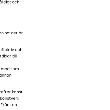
litligt och
rning: det är
effektiv och
iklar till
ch med som
 annan
refter konst
 konstverk
 Från ren