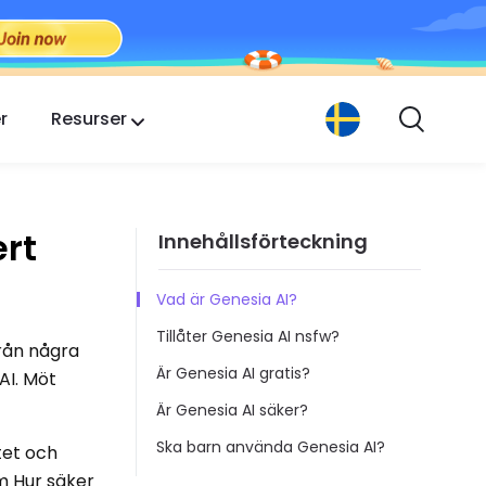
r
Resurser
ert
Innehållsförteckning
Vad är Genesia AI?
Tillåter Genesia AI nsfw?
från några
Är Genesia AI gratis?
AI. Möt
Är Genesia AI säker?
Ska barn använda Genesia AI?
tet och
om Hur säker