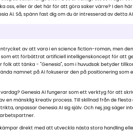
ka oss, eller är det här för att göra saker värre? I den här
ia AI. Så, spänn fast dig om du är intresserad av detta A
trycket av att vara i en science fiction-roman, men den 
som ett förbättrat artificiell intelligenskoncept för att g
 folk att tänka - "Genesia", som i huvudsak betyder tillko
vända namnet på AI fokuserar den på positionering som e
 vardag? Genesia AI fungerar som ett verktyg för att skriv
av en mänsklig kreativ process. Till skillnad från de flest
strikta, anpassar Genesia AI sig själv. Och nej, jag säger int
arbetspartner.
ämpar direkt med att utveckla nästa stora handling eller