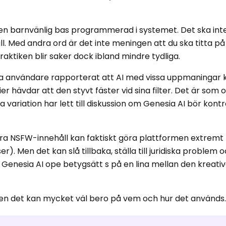
ha en barnvänlig bas programmerad i systemet. Det ska in
åll. Med andra ord är det inte meningen att du ska titta 
praktiken blir saker dock ibland mindre tydliga.
sa användare rapporterat att AI med vissa uppmaningar k
r hävdar att den styvt fäster vid sina filter. Det är som
 variation har lett till diskussion om Genesia AI bör kontr
ivera NSFW-innehåll kan faktiskt göra plattformen extremt
). Men det kan slå tillbaka, ställa till juridiska problem 
 Genesia AI ope betygsätt s på en lina mellan den kreati
j, men det kan mycket väl bero på vem och hur det används