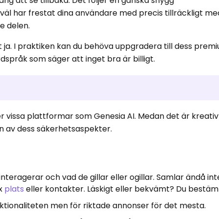
rig att se tillbaka. Det följer en ganska snygg
l har frestat dina användare med precis tillräckligt med 
e delen.
tt ja. I praktiken kan du behöva uppgradera till dess prem
språk som säger att inget bra är billigt.
r vissa plattformar som Genesia AI. Medan det är kreativt
tion av dess säkerhetsaspekter.
nteragerar och vad de gillar eller ogillar. Samlar ändå int
ex
plats
eller kontakter. Läskigt eller bekvämt? Du bestä
nktionaliteten men för riktade annonser för det mesta.