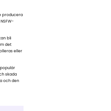
te producera
på NSFW-
an bli
 om det
olleras eller
 populär
och skada
va och den
.