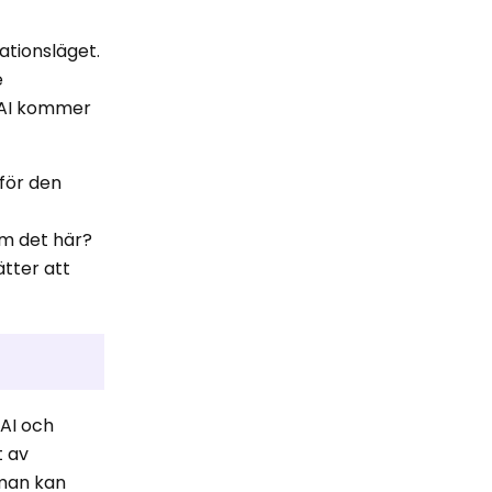
ationsläget.
e
 AI kommer
för den
om det här?
ätter att
 AI och
t av
 man kan