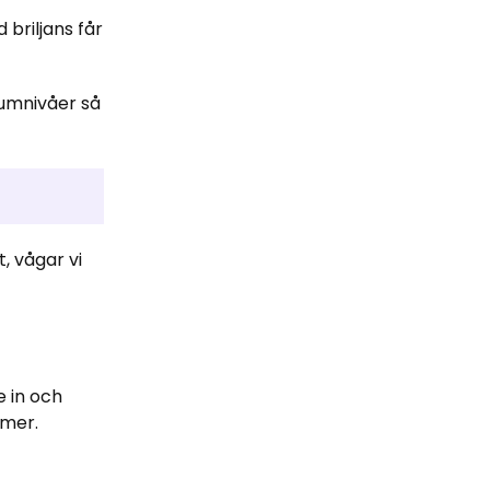
briljans får
iumnivåer så
, vågar vi
e in och
mmer.