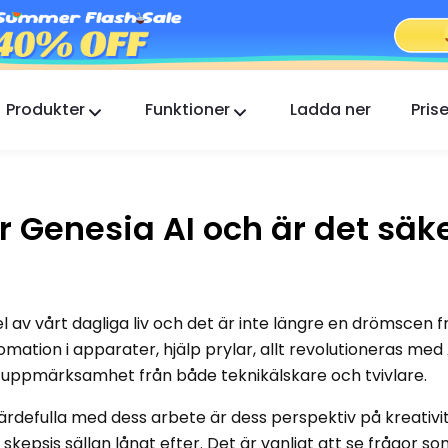
Produkter
Funktioner
Ladda ner
Prise
FlashGet Kids
En omtänksam föräldrakontrollapp för alla.
r Genesia AI och är det säk
FlashGet Finder
Din telefons stöldskydd, vårt ansvar.
 del av vårt dagliga liv och det är inte längre en drömscen 
tomation i apparater, hjälp prylar, allt revolutioneras med 
ig uppmärksamhet från både teknikälskare och tvivlare.
värdefulla med dess arbete är dess perspektiv på kreativi
skepsis sällan långt efter. Det är vanligt att se frågor s