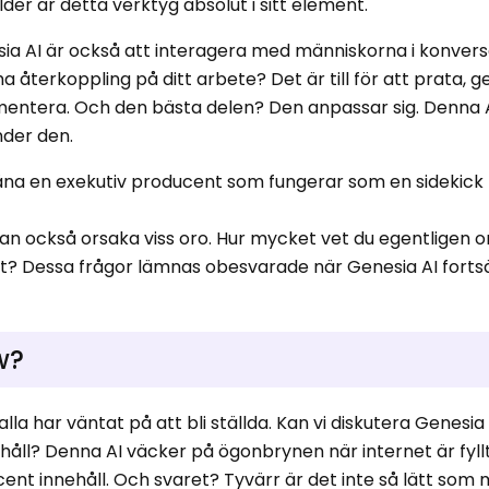
bilder är detta verktyg absolut i sitt element.
sia AI är också att interagera med människorna i konvers
a återkoppling på ditt arbete? Det är till för att prata, g
entera. Och den bästa delen? Den anpassar sig. Denna
nder den.
räna en exekutiv producent som fungerar som en sidekick 
an också orsaka viss oro. Hur mycket vet du egentligen 
et? Dessa frågor lämnas obesvarade när Genesia AI forts
w?
la har väntat på att bli ställda. Kan vi diskutera Genesia
håll? Denna AI väcker på ögonbrynen när internet är fyll
cent innehåll. Och svaret? Tyvärr är det inte så lätt som