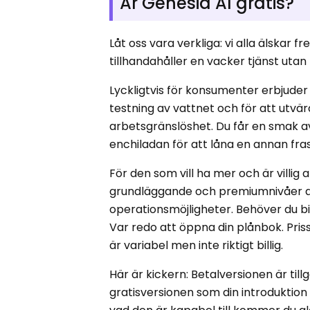
Är Genesia AI gratis?
Låt oss vara verkliga: vi alla älskar
tillhandahåller en vacker tjänst utan
Lyckligtvis för konsumenter erbjuder G
testning av vattnet och för att utvä
arbetsgränslöshet. Du får en smak a
enchiladan för att låna en annan fras
För den som vill ha mer och är villig a
grundläggande och premiumnivåer av
operationsmöjligheter. Behöver du bil
Var redo att öppna din plånbok. Pri
är variabel men inte riktigt billig.
Här är kickern: Betalversionen är ti
gratisversionen som din introduktion 