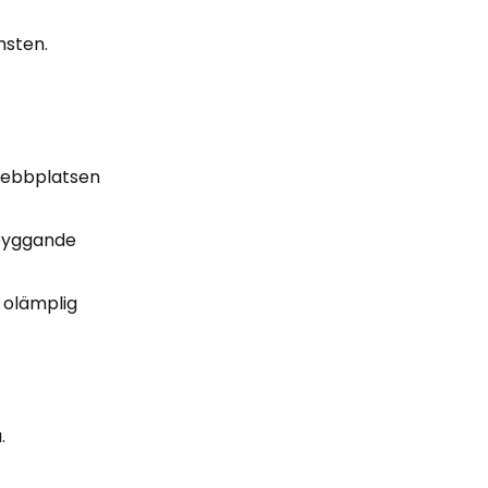
msten.
 webbplatsen
ebyggande
r olämplig
.