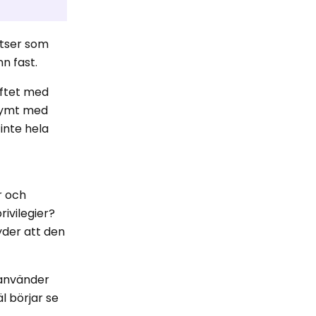
atser som
n fast.
syftet med
onymt med
inte hela
r och
rivilegier?
yder att den
 använder
l börjar se