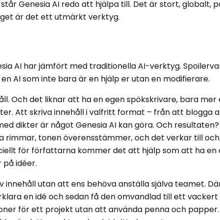
år Genesia AI redo att hjälpa till. Det är stort, globalt, på
aget är det ett utmärkt verktyg.
esia AI har jämfört med traditionella AI-verktyg. Spoilerva
 en AI som inte bara är en hjälp er utan en modifierare.
ll. Och det liknar att ha en egen spökskrivare, bara mer 
r. Att skriva innehåll i valfritt format – från att blogga art
 med dikter är något Genesia AI kan göra. Och resultaten?
a rimmar, tonen överensstämmer, och det verkar till o
llt för författarna kommer det att hjälp som att ha en
 på idéer.
av innehåll utan att ens behöva anställa själva teamet. Dä
klara en idé och sedan få den omvandlad till ett vackert
 ikoner för ett projekt utan att använda penna och papper.